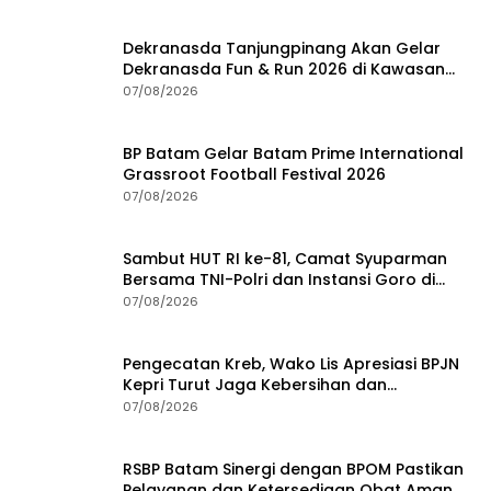
Dekranasda Tanjungpinang Akan Gelar
Dekranasda Fun & Run 2026 di Kawasan
Gedung Gonggong
07/08/2026
BP Batam Gelar Batam Prime International
Grassroot Football Festival 2026
07/08/2026
Sambut HUT RI ke-81, Camat Syuparman
Bersama TNI-Polri dan Instansi Goro di
Pantai Piwang
07/08/2026
Pengecatan Kreb, Wako Lis Apresiasi BPJN
Kepri Turut Jaga Kebersihan dan
Keindahan Ruas Jalan
07/08/2026
RSBP Batam Sinergi dengan BPOM Pastikan
Pelayanan dan Ketersediaan Obat Aman