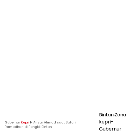
Bintan,Zona
kepri-
Gubernur
Kepri
H Ansar Ahmad saat Safari
Ramadhan di Pangkil Bintan
Gubernur