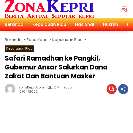
Langsung
ke
konten
Beranda
Kepulauan Riau
Nasional
Hukrim
Pol
Beranda
Zona Kepri
Kepulauan Riau
Kepulauan Riau
Safari Ramadhan ke Pangkil,
Gubernur Ansar Salurkan Dana
Zakat Dan Bantuan Masker
ZonaKepri.com
2 Min Baca
12/04/2022