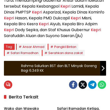
Turut mendampingi Gubernur Ansar dalam lawatan
tersebut Kepala Kesbangpol
Kepri
Lamidi, Kepala
Dinas PMPTSP
Kepri
Asparizal, Kepala Dinas Kominfo
Kepri
Hasan, Kepala PMD Dukcapil
Kepri
Misni,
Kepala Biro Kesra
Kepri
Aiyub, Kepala Biro Adpim
Kepri
Dody Sepka, dan Staf Khusus Gubernur
Kepri
Sarafuddin Aluan dan Suyono Saeran.(jlu)
Tag:
Ansar Ahmad
Pangkil Bintan
Safari Ramadhan
Serahkan dana zakat
Rahma Salurkan BST dan BLT Minyak Goreng
Bagi 6.349 KK
Berita Terkait
Tanjungpinang
Bintan
Wako dan Wawako
Safari Ramadan Ketiga,