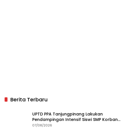
Berita Terbaru
UPTD PPA Tanjungpinang Lakukan
Pendampingan Intensif Siswi SMP Korban
Asusila
07/08/2026