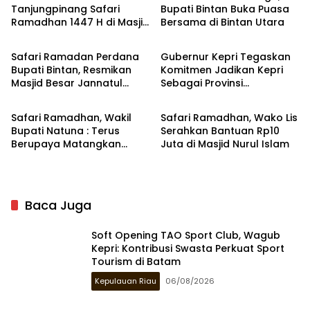
Tanjungpinang Safari
Bupati Bintan Buka Puasa
Ramadhan 1447 H di Masjid
Bersama di Bintan Utara
Bintan
Kepulauan Riau
Nurul Iman, Serahkan
Bantuan Rp10 Juta
Safari Ramadan Perdana
Gubernur Kepri Tegaskan
Bupati Bintan, Resmikan
Komitmen Jadikan Kepri
Masjid Besar Jannatul
Sebagai Provinsi
Natuna
Tanjungpinang
Bahri di Mantang
Bershalawat
Safari Ramadhan, Wakil
Safari Ramadhan, Wako Lis
Bupati Natuna : Terus
Serahkan Bantuan Rp10
Berupaya Matangkan
Juta di Masjid Nurul Islam
Pemekaran Provinsi
Natuna-Anambas
Baca Juga
Soft Opening TAO Sport Club, Wagub
Kepri: Kontribusi Swasta Perkuat Sport
Tourism di Batam
Kepulauan Riau
06/08/2026