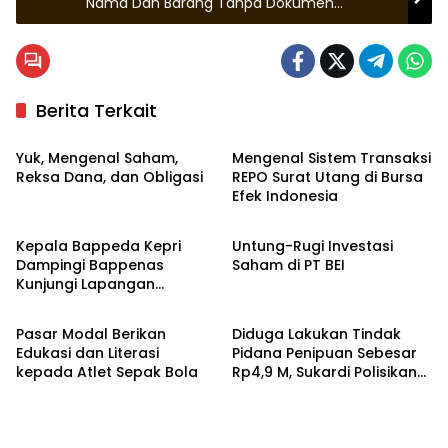
Nama Dan Barang Tanpa Dokumen
Kepabeanan
Berita Terkait
Nasional
Nasional
Yuk, Mengenal Saham,
Mengenal Sistem Transaksi
Reksa Dana, dan Obligasi
REPO Surat Utang di Bursa
Efek Indonesia
Bintan
Zona Kepri
Kepala Bappeda Kepri
Untung-Rugi Investasi
Dampingi Bappenas
Saham di PT BEI
Kunjungi Lapangan
Zona Kepri
Zona Kepri
Ekonomi Biru di Kampong
Teripang
Pasar Modal Berikan
Diduga Lakukan Tindak
Edukasi dan Literasi
Pidana Penipuan Sebesar
kepada Atlet Sepak Bola
Rp4,9 M, Sukardi Polisikan
Oknum Konsultan PT
Cendrawasih Laju Persada