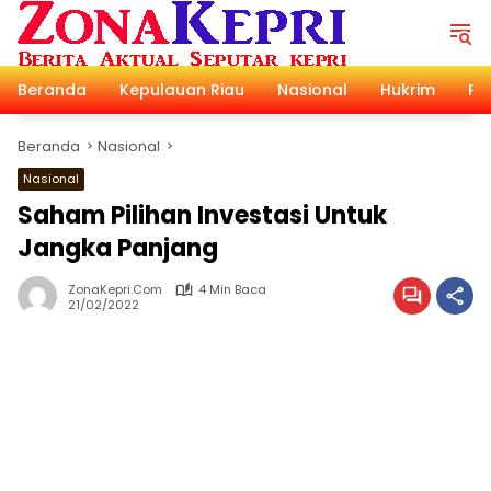
Langsung
ke
konten
Beranda
Kepulauan Riau
Nasional
Hukrim
Pol
Beranda
Nasional
Nasional
Saham Pilihan Investasi Untuk
Jangka Panjang
ZonaKepri.com
4 Min Baca
21/02/2022