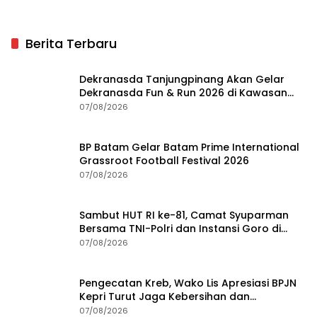
Berita Terbaru
Dekranasda Tanjungpinang Akan Gelar
Dekranasda Fun & Run 2026 di Kawasan
Gedung Gonggong
07/08/2026
BP Batam Gelar Batam Prime International
Grassroot Football Festival 2026
07/08/2026
Sambut HUT RI ke-81, Camat Syuparman
Bersama TNI-Polri dan Instansi Goro di
Pantai Piwang
07/08/2026
Pengecatan Kreb, Wako Lis Apresiasi BPJN
Kepri Turut Jaga Kebersihan dan
Keindahan Ruas Jalan
07/08/2026