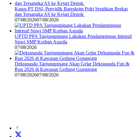
Kasus PT DSI, Penyidik Bareskrim Polri Serahkan Berkas
dan Tersangka AS ke Kejari Depok
07/08/2026
07/08/2026
UPTD PPA Tanjungpinang Lakukan Pendampingan Intensif
Siswi SMP Korban Asusila
07/08/2026
Dekranasda Tanjungpinang Akan Gelar Dekranasda Fun &
Run 2026 di Kawasan Gedung Gonggong
07/08/2026
07/08/2026
©
2024
zonakepri.com |
Tentang Kami
|
Redaksi
|
Disclaimer
|
Kode Perilaku Perusahaan Pers
|
Pedoman Media Cyber
|
Visi Misi
|
Kode Etik Jurnalistik
|
Pedoman Pemberitaan Ramah Anak