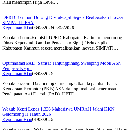
Riau memimpin High Level…
DPRD Karimun Dorong Disdukcapil Segera Realisasikan Inovasi
SIMPATI DESA
Kepulauan Riau
03/08/2026
03/08/2026
Zonakepri.com-Komisi I DPRD Kabupaten Karimun mendorong
Dinas Kependudukan dan Pencatatan Sipil (Disdukcapil)
Kabupaten Karimun segera merealisasikan inovasi SIMPATI…
Optimalisasi PAD, Samsat Tanjungpinang Sweeping Mobil ASN
Pemprov Kepri
Kepulauan Riau
03/08/2026
Zonakepri.com- Dalam rangka meningkatkan kepatuhan Pajak
Kendaraan Bermotor (PKB) ASN dan optimalisasi penerimaan
Pendapatan Asli Daerah (PAD). UPTD…
Wagub Kepri Lepas 1.336 Mahasiswa UMRAH Jalani KKN
Gelombang II Tahun 2026
Kepulauan Riau
01/08/2026
Zonakepri.com– Wakil Gubernur Kepulauan Riau, Nyanyang Haris