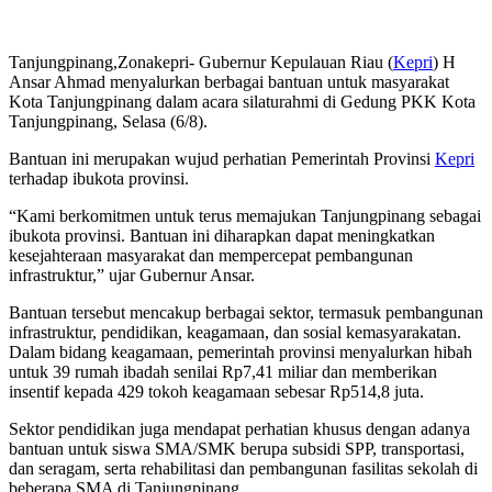
Tanjungpinang,Zonakepri- Gubernur Kepulauan Riau (
Kepri
) H
Ansar Ahmad menyalurkan berbagai bantuan untuk masyarakat
Kota Tanjungpinang dalam acara silaturahmi di Gedung PKK Kota
Tanjungpinang, Selasa (6/8).
Bantuan ini merupakan wujud perhatian Pemerintah Provinsi
Kepri
terhadap ibukota provinsi.
“Kami berkomitmen untuk terus memajukan Tanjungpinang sebagai
ibukota provinsi. Bantuan ini diharapkan dapat meningkatkan
kesejahteraan masyarakat dan mempercepat pembangunan
infrastruktur,” ujar Gubernur Ansar.
Bantuan tersebut mencakup berbagai sektor, termasuk pembangunan
infrastruktur, pendidikan, keagamaan, dan sosial kemasyarakatan.
Dalam bidang keagamaan, pemerintah provinsi menyalurkan hibah
untuk 39 rumah ibadah senilai Rp7,41 miliar dan memberikan
insentif kepada 429 tokoh keagamaan sebesar Rp514,8 juta.
Sektor pendidikan juga mendapat perhatian khusus dengan adanya
bantuan untuk siswa SMA/SMK berupa subsidi SPP, transportasi,
dan seragam, serta rehabilitasi dan pembangunan fasilitas sekolah di
beberapa SMA di Tanjungpinang.