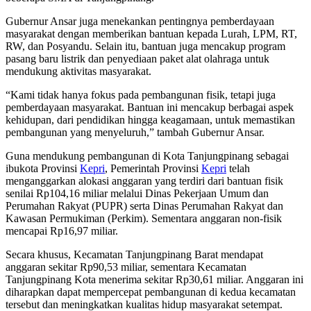
Gubernur Ansar juga menekankan pentingnya pemberdayaan
masyarakat dengan memberikan bantuan kepada Lurah, LPM, RT,
RW, dan Posyandu. Selain itu, bantuan juga mencakup program
pasang baru listrik dan penyediaan paket alat olahraga untuk
mendukung aktivitas masyarakat.
“Kami tidak hanya fokus pada pembangunan fisik, tetapi juga
pemberdayaan masyarakat. Bantuan ini mencakup berbagai aspek
kehidupan, dari pendidikan hingga keagamaan, untuk memastikan
pembangunan yang menyeluruh,” tambah Gubernur Ansar.
Guna mendukung pembangunan di Kota Tanjungpinang sebagai
ibukota Provinsi
Kepri
, Pemerintah Provinsi
Kepri
telah
menganggarkan alokasi anggaran yang terdiri dari bantuan fisik
senilai Rp104,16 miliar melalui Dinas Pekerjaan Umum dan
Perumahan Rakyat (PUPR) serta Dinas Perumahan Rakyat dan
Kawasan Permukiman (Perkim). Sementara anggaran non-fisik
mencapai Rp16,97 miliar.
Secara khusus, Kecamatan Tanjungpinang Barat mendapat
anggaran sekitar Rp90,53 miliar, sementara Kecamatan
Tanjungpinang Kota menerima sekitar Rp30,61 miliar. Anggaran ini
diharapkan dapat mempercepat pembangunan di kedua kecamatan
tersebut dan meningkatkan kualitas hidup masyarakat setempat.