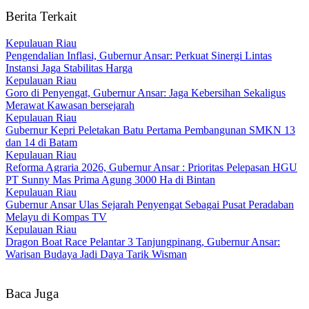
Berita Terkait
Kepulauan Riau
Pengendalian Inflasi, Gubernur Ansar: Perkuat Sinergi Lintas
Instansi Jaga Stabilitas Harga
Kepulauan Riau
Goro di Penyengat, Gubernur Ansar: Jaga Kebersihan Sekaligus
Merawat Kawasan bersejarah
Kepulauan Riau
Gubernur Kepri Peletakan Batu Pertama Pembangunan SMKN 13
dan 14 di Batam
Kepulauan Riau
Reforma Agraria 2026, Gubernur Ansar : Prioritas Pelepasan HGU
PT Sunny Mas Prima Agung 3000 Ha di Bintan
Kepulauan Riau
Gubernur Ansar Ulas Sejarah Penyengat Sebagai Pusat Peradaban
Melayu di Kompas TV
Kepulauan Riau
Dragon Boat Race Pelantar 3 Tanjungpinang, Gubernur Ansar:
Warisan Budaya Jadi Daya Tarik Wisman
Baca Juga