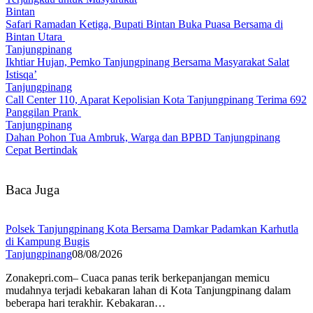
Bintan
Safari Ramadan Ketiga, Bupati Bintan Buka Puasa Bersama di
Bintan Utara
Tanjungpinang
Ikhtiar Hujan, Pemko Tanjungpinang Bersama Masyarakat Salat
Istisqa’
Tanjungpinang
Call Center 110, Aparat Kepolisian Kota Tanjungpinang Terima 692
Panggilan Prank
Tanjungpinang
Dahan Pohon Tua Ambruk, Warga dan BPBD Tanjungpinang
Cepat Bertindak
Baca Juga
Polsek Tanjungpinang Kota Bersama Damkar Padamkan Karhutla
di Kampung Bugis
Tanjungpinang
08/08/2026
Zonakepri.com– Cuaca panas terik berkepanjangan memicu
mudahnya terjadi kebakaran lahan di Kota Tanjungpinang dalam
beberapa hari terakhir. Kebakaran…