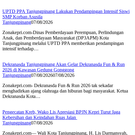
UPTD PPA Tanjungpinang Lakukan Pendampingan Intensif Siswi
SMP Korban Asusila
Tanjungpinang
07/08/2026
Zonakepri.com-Dinas Pemberdayaan Perempuan, Perlindungan
Anak, dan Pemberdayaan Masyarakat (DP3APM) Kota
Tanjungpinang melalui UPTD PPA memberikan pendampingan
intensif terhadap…
Dekranasda Tanjungpinang Akan Gelar Dekranasda Fun & Run
2026 di Kawasan Gedung Gonggong
Tanjungpinang
07/08/2026
07/08/2026
Zonakepri.com- Dekranasda Fun & Run 2026 tak sekadar
menghadirkan ajang olahraga dan hiburan bagi masyarakat. Ketua
Dekranasda Kota…
Pengecatan Kreb, Wako Lis Apresiasi BPJN Kepri Turut Jaga
Kebersihan dan Keindahan Ruas Jalan
Tanjungpinang
07/08/2026
Zonakepri.com— Wali Kota Tanjungpinang, H. Lis Darmansyah,