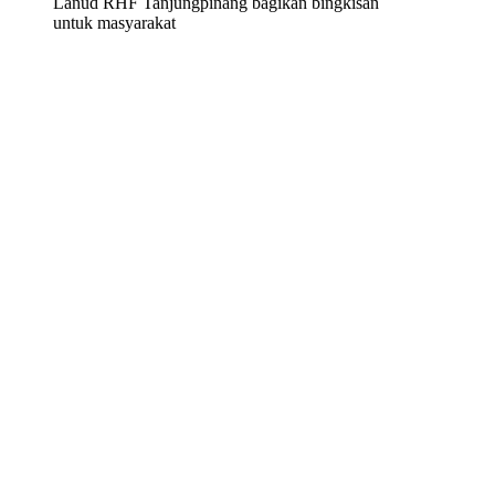
Lanud RHF Tanjungpinang bagikan bingkisan
untuk masyarakat