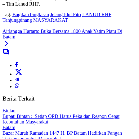
– Tim Lanud RHF.
Tag:
Bagikan bingkisan
Jelang Idul Fitri
LANUD RHF
Tanjungpinang
MASYARAKAT
Airlangga Hartarto Buka Bersama 1800 Anak Yatim Piatu Di
Batam
Berita Terkait
Bintan
Bupati Bintan : Setiap OPD Harus Peka dan Respon Cepat
Kebutuhan Masyarakat
Batam
Bazar Murah Ramadan 1447 H, BP Batam Hadirkan Pangan
Terjangkau untuk Masyarakat