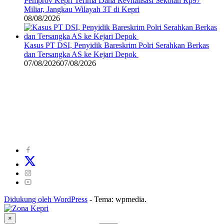
Pemprov Kepri Terima Dana Revitalisasi Sekolah Rp97
Miliar, Jangkau Wilayah 3T di Kepri
08/08/2026
Kasus PT DSI, Penyidik Bareskrim Polri Serahkan Berkas
dan Tersangka AS ke Kejari Depok
07/08/2026
07/08/2026
©
2024
zonakepri.com |
Tentang Kami
|
Redaksi
|
Disclaimer
|
Kode Perilaku Perusahaan Pers
|
Pedoman Media Cyber
|
Visi Misi
|
Kode Etik Jurnalistik
|
Pedoman Pemberitaan Ramah Anak
Didukung oleh WordPress
-
Tema: wpmedia.
×