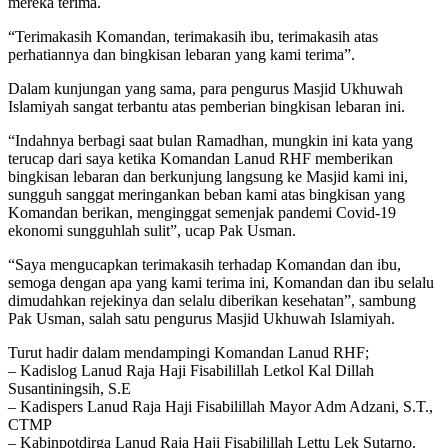
mereka terima.
“Terimakasih Komandan, terimakasih ibu, terimakasih atas
perhatiannya dan bingkisan lebaran yang kami terima”.
Dalam kunjungan yang sama, para pengurus Masjid Ukhuwah
Islamiyah sangat terbantu atas pemberian bingkisan lebaran ini.
“Indahnya berbagi saat bulan Ramadhan, mungkin ini kata yang
terucap dari saya ketika Komandan Lanud RHF memberikan
bingkisan lebaran dan berkunjung langsung ke Masjid kami ini,
sungguh sanggat meringankan beban kami atas bingkisan yang
Komandan berikan, menginggat semenjak pandemi Covid-19
ekonomi sungguhlah sulit”, ucap Pak Usman.
“Saya mengucapkan terimakasih terhadap Komandan dan ibu,
semoga dengan apa yang kami terima ini, Komandan dan ibu selalu
dimudahkan rejekinya dan selalu diberikan kesehatan”, sambung
Pak Usman, salah satu pengurus Masjid Ukhuwah Islamiyah.
Turut hadir dalam mendampingi Komandan Lanud RHF;
– Kadislog Lanud Raja Haji Fisabilillah Letkol Kal Dillah
Susantiningsih, S.E
– Kadispers Lanud Raja Haji Fisabilillah Mayor Adm Adzani, S.T.,
CTMP
– Kabinpotdirga Lanud Raja Haji Fisabilillah Lettu Lek Sutarno.