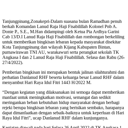
Tanjungpinang,Zonakepri-Dalam suasana bulan Ramadhan penuh
berkah Komandan Lanud Raja Haji Fisabilillah Kolonel Pnb A.
Donie P., S.E., M.Han didampingi oleh Ketua Pia Ardhya Garini
Cab 13/D.I Lanud Raja Haji Fisabilillah dan rombongan berkeliling
untuk memberikan bingkisan lebaran kepada masyarakat disekitar
Kota Tanjungpinang dan wilayah Kijang Kabupaten Bintan,
purnawirawan TNI AU, warakawuri serta perangkat sekolah TK
Angkasa I dan 2 Lanud Raja Haji Fisabilillah. Selasa dan Rabu (26-
27/4/2022).
Pemberian bingkisan ini merupakan bentuk jalinan silahturahmi dan
perhatian Danlanud RHF beserta keluarga besar Lanud RHF dalam
menyambut Hari Raya Idul Fitri 1443 H/2022 M.
“Dengan kegiatan yang dilaksanakan ini semoga dapat memberikan
manfaat untuk meningkatkan motivasi, semangat dan sedikit
meringankan beban kebutuhan hidup masyarakat dengan berbagi
rejeki berupa bingkisan lebaran yang berisikan sembako, harapanya
dapat dimanfaatkan dengan sebaik-baiknya untuk keperluan di Hari
Raya Idul Fitri”, ucap Danlanud RHF dalam kunjunganya.
Kegiatan diawali pada hari Selasa 26 April 2022 di TK Angkasa 1