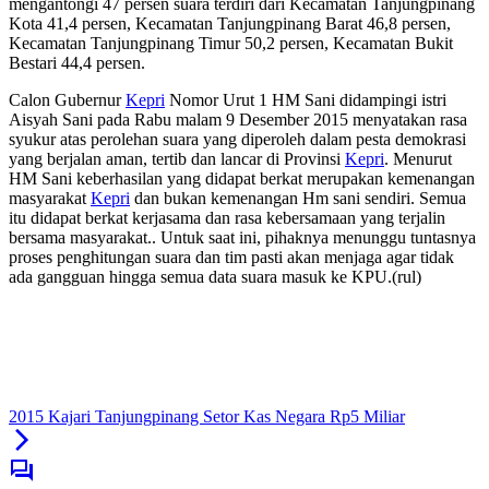
mengantongi 47 persen suara terdiri dari Kecamatan Tanjungpinang
Kota 41,4 persen, Kecamatan Tanjungpinang Barat 46,8 persen,
Kecamatan Tanjungpinang Timur 50,2 persen, Kecamatan Bukit
Bestari 44,4 persen.
Calon Gubernur
Kepri
Nomor Urut 1 HM Sani didampingi istri
Aisyah Sani pada Rabu malam 9 Desember 2015 menyatakan rasa
syukur atas perolehan suara yang diperoleh dalam pesta demokrasi
yang berjalan aman, tertib dan lancar di Provinsi
Kepri
. Menurut
HM Sani keberhasilan yang didapat berkat merupakan kemenangan
masyarakat
Kepri
dan bukan kemenangan Hm sani sendiri. Semua
itu didapat berkat kerjasama dan rasa kebersamaan yang terjalin
bersama masyarakat.. Untuk saat ini, pihaknya menunggu tuntasnya
proses penghitungan suara dan tim pasti akan menjaga agar tidak
ada gangguan hingga semua data suara masuk ke KPU.(rul)
2015 Kajari Tanjungpinang Setor Kas Negara Rp5 Miliar