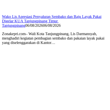
Wako Lis Apresiasi Penyaluran Sembako dan Baju Layak Pakai
Digelar KUA Tanjungpinang Timur
Tanjungpinang
06/08/2026
06/08/2026
Zonakepri.com– Wali Kota Tanjungpinang, Lis Darmansyah,
menghadiri kegiatan pembagian sembako dan pakaian layak pakai
yang diselenggarakan di Kantor…