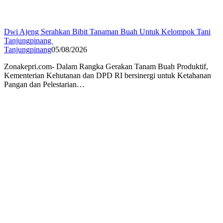
Dwi Ajeng Serahkan Bibit Tanaman Buah Untuk Kelompok Tani
Tanjungpinang
Tanjungpinang
05/08/2026
Zonakepri.com- Dalam Rangka Gerakan Tanam Buah Produktif,
Kementerian Kehutanan dan DPD RI bersinergi untuk Ketahanan
Pangan dan Pelestarian…