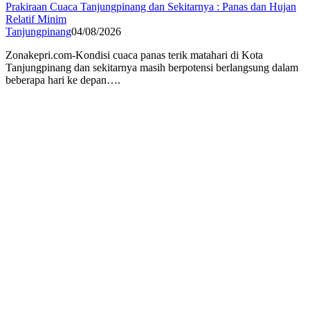
Prakiraan Cuaca Tanjungpinang dan Sekitarnya : Panas dan Hujan
Relatif Minim
Tanjungpinang
04/08/2026
Zonakepri.com-Kondisi cuaca panas terik matahari di Kota
Tanjungpinang dan sekitarnya masih berpotensi berlangsung dalam
beberapa hari ke depan….