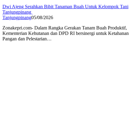
Dwi Ajeng Serahkan Bibit Tanaman Buah Untuk Kelompok Tani
Tanjungpinang
Tanjungpinang
05/08/2026
Zonakepri.com- Dalam Rangka Gerakan Tanam Buah Produktif,
Kementerian Kehutanan dan DPD RI bersinergi untuk Ketahanan
Pangan dan Pelestarian…