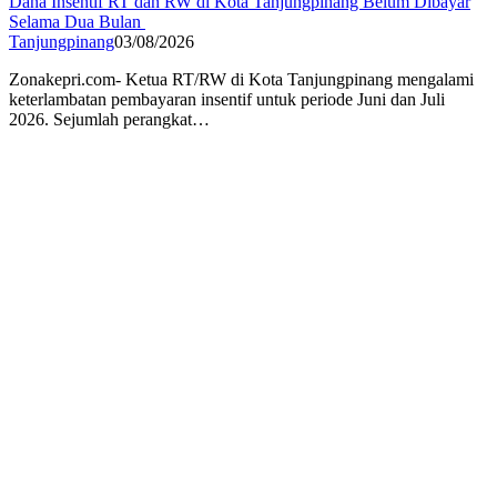
Dana Insentif RT dan RW di Kota Tanjungpinang Belum Dibayar
Selama Dua Bulan ‎
Tanjungpinang
03/08/2026
Zonakepri.com- ‎Ketua RT/RW di Kota Tanjungpinang mengalami
keterlambatan pembayaran insentif untuk periode Juni dan Juli
2026. ‎Sejumlah perangkat…