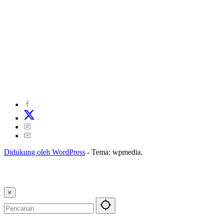
©
2024
zonakepri.com |
Tentang Kami
|
Redaksi
|
Disclaimer
|
Kode Perilaku Perusahaan Pers
|
Pedoman Media Cyber
|
Visi Misi
|
Kode Etik Jurnalistik
|
Pedoman Pemberitaan Ramah Anak
Didukung oleh WordPress
-
Tema: wpmedia.
×