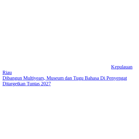
Kepulauan
Riau
Dibangun Multiyears, Museum dan Tugu Bahasa Di Penyengat
Ditargetkan Tuntas 2027