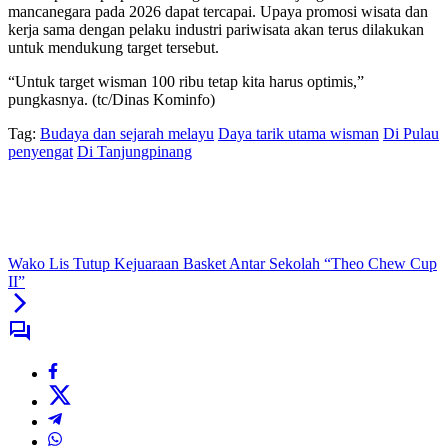
mancanegara pada 2026 dapat tercapai. Upaya promosi wisata dan
kerja sama dengan pelaku industri pariwisata akan terus dilakukan
untuk mendukung target tersebut.
“Untuk target wisman 100 ribu tetap kita harus optimis,”
pungkasnya. (tc/Dinas Kominfo)
Tag:
Budaya dan sejarah melayu
Daya tarik utama wisman
Di Pulau
penyengat
Di Tanjungpinang
Wako Lis Tutup Kejuaraan Basket Antar Sekolah “Theo Chew Cup
II”