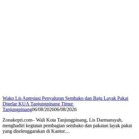
Wako Lis Apresiasi Penyaluran Sembako dan Baju Layak Pakai
Digelar KUA Tanjungpinang Timur
Tanjungpinang
06/08/2026
06/08/2026
Zonakepri.com– Wali Kota Tanjungpinang, Lis Darmansyah,
menghadiri kegiatan pembagian sembako dan pakaian layak pakai
yang diselenggarakan di Kantor…