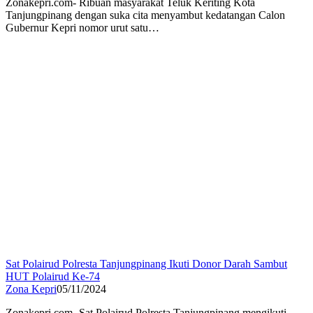
Zonakepri.com- Ribuan masyarakat Teluk Keriting Kota
Tanjungpinang dengan suka cita menyambut kedatangan Calon
Gubernur Kepri nomor urut satu…
Sat Polairud Polresta Tanjungpinang Ikuti Donor Darah Sambut
HUT Polairud Ke-74
Zona Kepri
05/11/2024
Zonakepri.com- Sat Polairud Polresta Tanjungpinang mengikuti