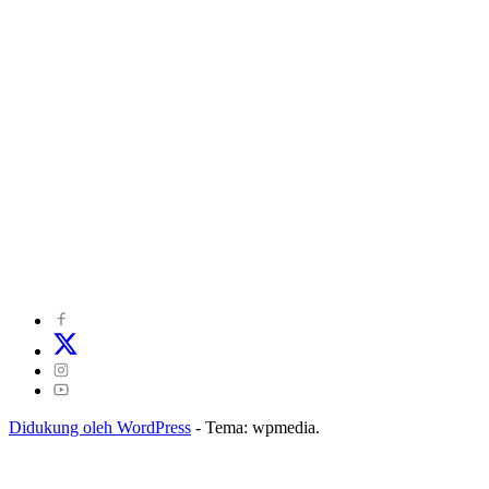
©
2024
zonakepri.com |
Tentang Kami
|
Redaksi
|
Disclaimer
|
Kode Perilaku Perusahaan Pers
|
Pedoman Media Cyber
|
Visi Misi
|
Kode Etik Jurnalistik
|
Pedoman Pemberitaan Ramah Anak
Didukung oleh WordPress
-
Tema: wpmedia.