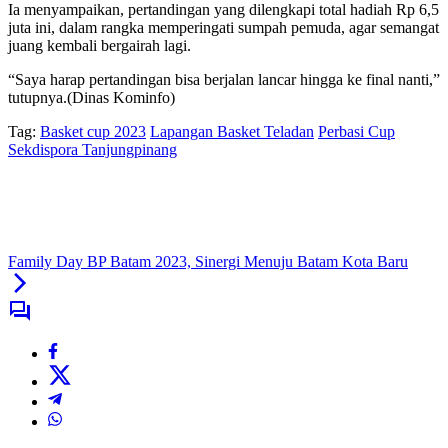
Ia menyampaikan, pertandingan yang dilengkapi total hadiah Rp 6,5
juta ini, dalam rangka memperingati sumpah pemuda, agar semangat
juang kembali bergairah lagi.
“Saya harap pertandingan bisa berjalan lancar hingga ke final nanti,”
tutupnya.(Dinas Kominfo)
Tag:
Basket cup 2023
Lapangan Basket Teladan
Perbasi Cup
Sekdispora Tanjungpinang
Family Day BP Batam 2023, Sinergi Menuju Batam Kota Baru