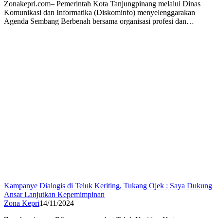
Zonakepri.com– Pemerintah Kota Tanjungpinang melalui Dinas
Komunikasi dan Informatika (Diskominfo) menyelenggarakan
Agenda Sembang Berbenah bersama organisasi profesi dan…
Kampanye Dialogis di Teluk Keriting, Tukang Ojek : Saya Dukung
Ansar Lanjutkan Kepemimpinan
Zona Kepri
14/11/2024