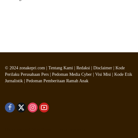
©
2024
zonakepri.com |
Tentang Kami
|
Redaksi
|
Disclaimer
|
Kode
Perilaku Perusahaan Pers
|
Pedoman Media Cyber
|
Visi Misi
|
Kode Etik
Jurnalistik
|
Pedoman Pemberitaan Ramah Anak
Didukung oleh WordPress
-
Tema: wpmedia.