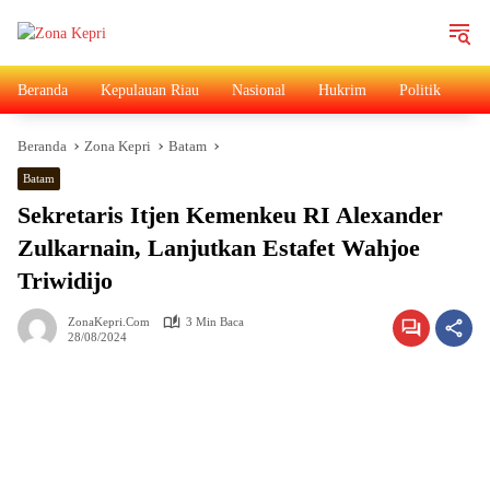
Langsung
ke
konten
Beranda
Kepulauan Riau
Nasional
Hukrim
Politik
Ad
Beranda
Zona Kepri
Batam
Batam
Sekretaris Itjen Kemenkeu RI Alexander
Zulkarnain, Lanjutkan Estafet Wahjoe
Triwidijo
ZonaKepri.com
3 Min Baca
28/08/2024