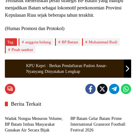
Termasuk meneruskan peran strategis BP Batam yang mampu
menjadikan Batam sebagai lokomotif perekonomian Provinsi
Kepulauan Riau sejak beberapa tahun terakhir.
(Humas Promosi dan Protokol)
Tag:
anggota bidang
BP Batam
Muhammad Rudi
Pisah sambut
KPU Kepri : Berkas Pendaftaran Paslon Ansar-
Nyanyang Dinyatakan Lengkap
Berita Terkait
Batam
Batam
Waduk Nongsa Menurun Volume,
BP Batam Gelar Batam Prime
BP Batam Imbau Masyarakat
International Grassroot Football
Gunakan Air Secara Bijak
Festival 2026
Batam
Batam