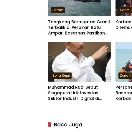
Batam
Karimu
Tongkang Bermuatan Granit
Korban
Terbalik di Perairan Batu
Ditemu
Ampar, Basarnas Pastikan
Nihil Korban Jiwa
Zona Kepri
Zona K
Muhammad Rudi Sebut
Persone
Singapura Lirik Investasi
Basarn
Sektor Industri Digital di
Korban
Batam
Darurat
Baca Juga