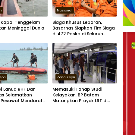
n
Nasional
 Kapal Tenggelam
Siaga Khusus Lebaran,
kan Meninggal Dunia
Basarnas Siapkan Tim Siaga
di 472 Posko di Seluruh
Indonesia
epri
Zona Kepri
l Lanud RHF Dan
Memasuki Tahap Studi
as Selamatkan
Kelayakan, BP Batam
 Pesawat Mendarat
Matangkan Proyek LRT di
 di Air
Batam