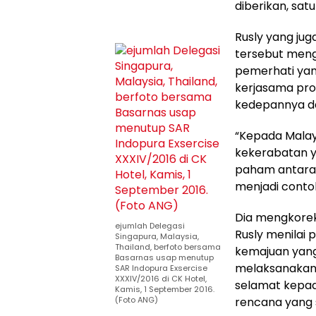
diberikan, sat
Rusly yang jug
tersebut meng
pemerhati yan
kerjasama pros
kedepannya da
“Kepada Malays
kekerabatan y
paham antara s
menjadi contoh
Dia mengkoreks
ejumlah Delegasi
Rusly menilai
Singapura, Malaysia,
Thailand, berfoto bersama
kemajuan yang 
Basarnas usap menutup
melaksanakan
SAR Indopura Exsercise
XXXIV/2016 di CK Hotel,
selamat kepa
Kamis, 1 September 2016.
(Foto ANG)
rencana yang 