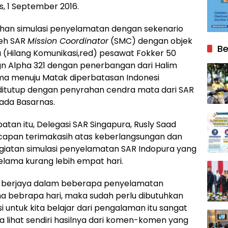
s, 1 September 2016.
ihan simulasi penyelamatan dengan sekenario
leh SAR
Mission Coordinator
(SMC) dengan objek
Be
a (Hilang Komunikasi,red) pesawat Fokker 50
ign Alpha 321 dengan penerbangan dari Halim
a menuju Matak diperbatasan Indonesi
, ditutup dengan penyrahan cendra mata dari SAR
ada Basarnas.
tan itu, Delegasi SAR Singapura, Rusly Saad
apan terimakasih atas keberlangsungan dan
giatan simulasi penyelamatan SAR Indopura yang
elama kurang lebih empat hari.
 berjaya dalam beberapa penyelamatan
ma bebrapa hari, maka sudah perlu dibutuhkan
 untuk kita belajar dari pengalaman itu sangat
a lihat sendiri hasilnya dari komen-komen yang