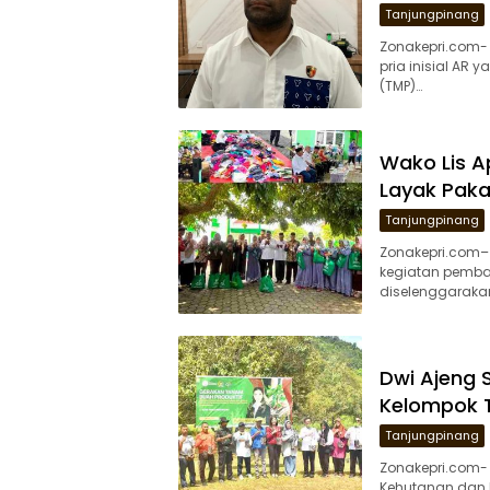
Tanjungpinang
Zonakepri.com-
pria inisial AR
(TMP)…
Wako Lis A
Layak Paka
Tanjungpinang
Zonakepri.com– 
kegiatan pemba
diselenggarakan
Dwi Ajeng 
Kelompok 
Tanjungpinang
Zonakepri.com-
Kehutanan dan D