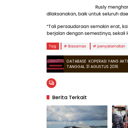
Rusly menghara
dilaksanakan, baik untuk seluruh da
“Tali persaudaraan semakin erat, kal
berjalan dengan semestinya, sekali 
Tag:
Basarnas
penyalamatan
DATABASE KOPERASI YANG AKTI
TANGGAL 31 AGUSTUS 2016
Berita Terkait