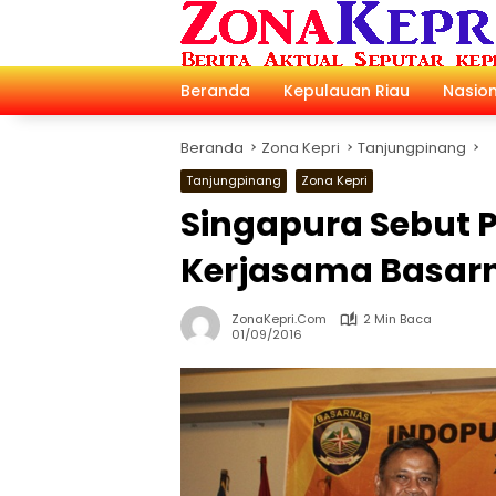
Langsung
ke
konten
Beranda
Kepulauan Riau
Nasion
Beranda
Zona Kepri
Tanjungpinang
Tanjungpinang
Zona Kepri
Singapura Sebut
Kerjasama Basarn
ZonaKepri.com
2 Min Baca
01/09/2016