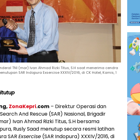
enderal TNI (mar) Ivan Ahmad Rizki Titus, S.H saat menerima cendra
enutupan SAR Indopura Exsercise XXXIV/2016, di CK Hotel, Kamis, 1
itutup
ng,
ZonaKepri
.com
– Direktur Operasi dan
Search And Rescue (SAR) Nasional, Brigadir
mar) Ivan Ahmad Rizki Titus, S.H bersama
pura, Rusly Saad menutup secara resmi latihan
pura SAR
Exsercise
(SAR Indopura) XXXIV/2016, di