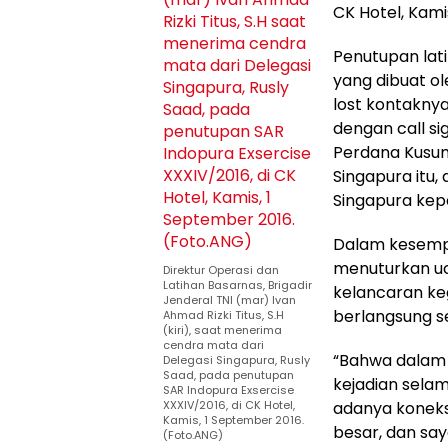
CK Hotel, Kami
Penutupan lat
yang dibuat o
lost kontakny
dengan call s
Perdana Kusum
Singapura itu
Singapura kep
Dalam kesempa
menuturkan uc
Direktur Operasi dan
Latihan Basarnas, Brigadir
kelancaran ke
Jenderal TNI (mar) Ivan
berlangsung s
Ahmad Rizki Titus, S.H
(kiri), saat menerima
cendra mata dari
“Bahwa dalam
Delegasi Singapura, Rusly
Saad, pada penutupan
kejadian sela
SAR Indopura Exsercise
XXXIV/2016, di CK Hotel,
adanya koneksi
Kamis, 1 September 2016.
besar, dan say
(Foto.ANG)