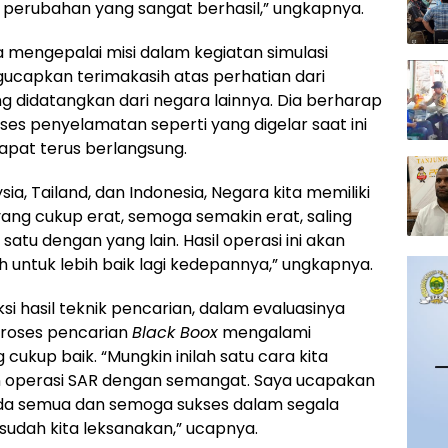
u perubahan yang sangat berhasil,” ungkapnya.
a mengepalai misi dalam kegiatan simulasi
ucapkan terimakasih atas perhatian dari
g didatangkan dari negara lainnya. Dia berharap
es penyelamatan seperti yang digelar saat ini
pat terus berlangsung.
ia, Tailand, dan Indonesia, Negara kita memiliki
ang cukup erat, semoga semakin erat, saling
atu dengan yang lain. Hasil operasi ini akan
 untuk lebih baik lagi kedepannya,” ungkapnya.
i hasil teknik pencarian, dalam evaluasinya
 proses pencarian
Black Boox
mengalami
cukup baik. “Mungkin inilah satu cara kita
 operasi SAR dengan semangat. Saya ucapakan
da semua dan semoga sukses dalam segala
sudah kita leksanakan,” ucapnya.