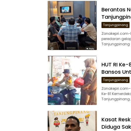
Berantas N
Tanjungpin
Tanjungpinang
Zonakepri.com
peredaran gelap
Tanjungpinang 
HUT RI Ke-8
Bansos Unt
Tanjungpinang
Zonakepri.com–
Ke-81 Kemerdekaa
Tanjungpinang
Kasat Resk
Diduga Sak