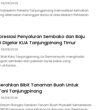
06/08/2026
 Satreskrim Polresta Tanjungpinang memastikan kematian
 yang ditemukan meninggal dunia di area Makam Pahlawan
presiasi Penyaluran Sembako dan Baju
i Digelar KUA Tanjungpinang Timur
06/08/2026
Wali Kota Tanjungpinang, Lis Darmansyah, menghadiri
gian sembako dan pakaian layak pakai yang
 di Kantor…
Serahkan Bibit Tanaman Buah Untuk
Tani Tanjungpinang
05/08/2026
 Dalam Rangka Gerakan Tanam Buah Produktif, Kementerian
PD RI bersinergi untuk Ketahanan Pangan dan Pelestarian…