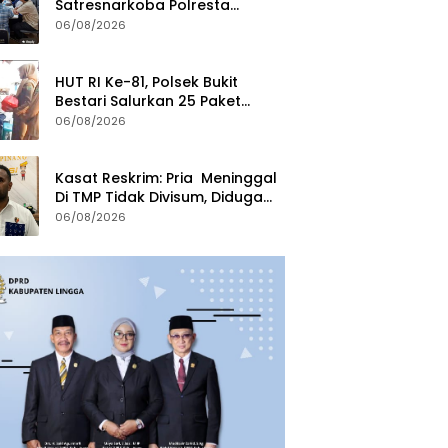
Satresnarkoba Polresta
Tanjungpinang Perkuat Sinergi
06/08/2026
dengan Jasa Ekspedisi
HUT RI Ke-81, Polsek Bukit
Bestari Salurkan 25 Paket
Bansos Untuk Warga di
06/08/2026
Tanjung Unggat
Kasat Reskrim: Pria Meninggal
Di TMP Tidak Divisum, Diduga
Sakit Jantung
06/08/2026