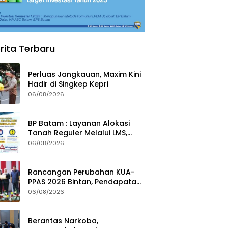
rita Terbaru
Perluas Jangkauan, Maxim Kini
Hadir di Singkep Kepri
06/08/2026
BP Batam : Layanan Alokasi
Tanah Reguler Melalui LMS,
Waspadai Penipuan Atasnama
06/08/2026
Institusi
Rancangan Perubahan KUA-
PPAS 2026 Bintan, Pendapatan
Transfer Pusat Diproyeksi Naik
06/08/2026
Rp1,41 Miliar
Berantas Narkoba,