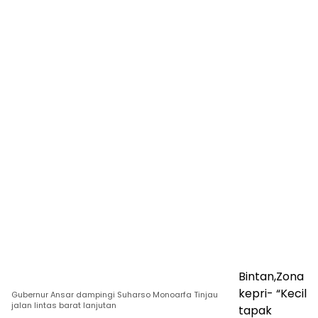
Bintan,Zona
kepri- “Kecil
Gubernur Ansar dampingi Suharso Monoarfa Tinjau
jalan lintas barat lanjutan
tapak