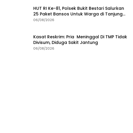
HUT RI Ke-81, Polsek Bukit Bestari Salurkan
25 Paket Bansos Untuk Warga di Tanjung
Unggat
06/08/2026
Kasat Reskrim: Pria Meninggal Di TMP Tidak
Divisum, Diduga Sakit Jantung
06/08/2026