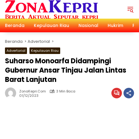
Langsung
ke
konten
Beranda
Kepulauan Riau
Nasional
Hukrim
Pol
Beranda
Advertorial
Advertorial
Kepulauan Riau
Suharso Monoarfa Didampingi
Gubernur Ansar Tinjau Jalan Lintas
Barat Lanjutan
ZonaKepri.com
3 Min Baca
01/12/2023