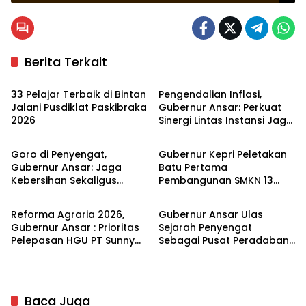
Berita Terkait
Bintan
Kepulauan Riau
33 Pelajar Terbaik di Bintan
Pengendalian Inflasi,
Jalani Pusdiklat Paskibraka
Gubernur Ansar: Perkuat
2026
Sinergi Lintas Instansi Jaga
Kepulauan Riau
Kepulauan Riau
Stabilitas Harga
Goro di Penyengat,
Gubernur Kepri Peletakan
Gubernur Ansar: Jaga
Batu Pertama
Kebersihan Sekaligus
Pembangunan SMKN 13
Kepulauan Riau
Kepulauan Riau
Merawat Kawasan
dan 14 di Batam
bersejarah
Reforma Agraria 2026,
Gubernur Ansar Ulas
Gubernur Ansar : Prioritas
Sejarah Penyengat
Pelepasan HGU PT Sunny
Sebagai Pusat Peradaban
Mas Prima Agung 3000 Ha
Melayu di Kompas TV
di Bintan
Baca Juga