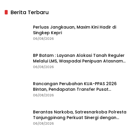
Berita Terbaru
Perluas Jangkauan, Maxim Kini Hadir di
Singkep Kepri
06/08/2026
BP Batam : Layanan Alokasi Tanah Reguler
Melalui LMS, Waspadai Penipuan Atasnama
Institusi
06/08/2026
Rancangan Perubahan KUA-PPAS 2026
Bintan, Pendapatan Transfer Pusat
Diproyeksi Naik Rp1,41 Miliar
06/08/2026
Berantas Narkoba, Satresnarkoba Polresta
Tanjungpinang Perkuat Sinergi dengan
Jasa Ekspedisi
06/08/2026