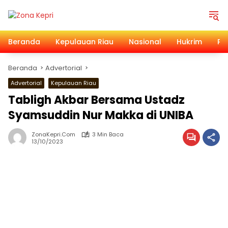
Langsung
ke
konten
Beranda
Kepulauan Riau
Nasional
Hukrim
Pol
Beranda
Advertorial
Advertorial
Kepulauan Riau
Tabligh Akbar Bersama Ustadz
Syamsuddin Nur Makka di UNIBA
ZonaKepri.com
3 Min Baca
13/10/2023