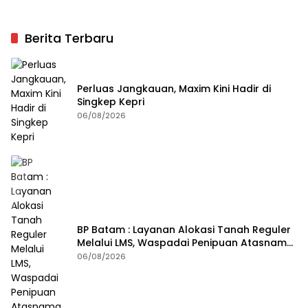
Berita Terbaru
Perluas Jangkauan, Maxim Kini Hadir di
Singkep Kepri
06/08/2026
BP Batam : Layanan Alokasi Tanah Reguler
Melalui LMS, Waspadai Penipuan Atasnama
Institusi
06/08/2026