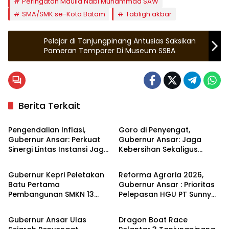
Peringatan Maulid Nabi Muhammad SAW
SMA/SMK se-Kota Batam
Tabligh akbar
Pelajar di Tanjungpinang Antusias Saksikan
Pameran Temporer Di Museum SSBA
Berita Terkait
Kepulauan Riau
Kepulauan Riau
Pengendalian Inflasi,
Goro di Penyengat,
Gubernur Ansar: Perkuat
Gubernur Ansar: Jaga
Sinergi Lintas Instansi Jaga
Kebersihan Sekaligus
Kepulauan Riau
Kepulauan Riau
Stabilitas Harga
Merawat Kawasan
bersejarah
Gubernur Kepri Peletakan
Reforma Agraria 2026,
Batu Pertama
Gubernur Ansar : Prioritas
Pembangunan SMKN 13
Pelepasan HGU PT Sunny
Kepulauan Riau
Kepulauan Riau
dan 14 di Batam
Mas Prima Agung 3000 Ha
di Bintan
Gubernur Ansar Ulas
Dragon Boat Race