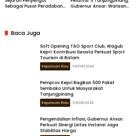
Sejarah Penyengat
Pelantar 3 Tanjungpinang,
Sebagai Pusat Peradaban
Gubernur Ansar: Warisan
Melayu di Kompas TV
Budaya Jadi Daya Tarik
Wisman
Baca Juga
Soft Opening TAO Sport Club, Wagub
Kepri: Kontribusi Swasta Perkuat Sport
Tourism di Batam
Kepulauan Riau
06/08/2026
Pemprov Kepri Bagikan 500 Paket
Sembako Untuk Masyarakat
Tanjungpinang
Kepulauan Riau
04/08/2026
Pengendalian Inflasi, Gubernur Ansar:
Perkuat Sinergi Lintas Instansi Jaga
Stabilitas Harga