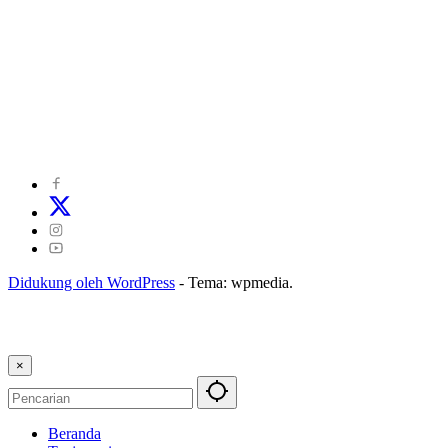
©
2024
zonakepri.com |
Tentang Kami
|
Redaksi
|
Disclaimer
|
Kode Perilaku Perusahaan Pers
|
Pedoman Media Cyber
|
Visi Misi
|
Kode Etik Jurnalistik
|
Pedoman Pemberitaan Ramah Anak
Didukung oleh WordPress
-
Tema: wpmedia.
×
Beranda