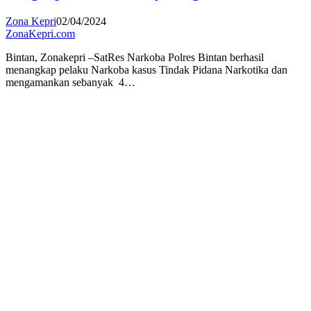
Zona Kepri
02/04/2024
ZonaKepri.com
Bintan, Zonakepri –SatRes Narkoba Polres Bintan berhasil
menangkap pelaku Narkoba kasus Tindak Pidana Narkotika dan
mengamankan sebanyak 4…