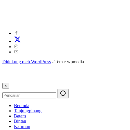
©
2024
zonakepri.com |
Tentang Kami
|
Redaksi
|
Disclaimer
|
Kode Perilaku Perusahaan Pers
|
Pedoman Media Cyber
|
Visi Misi
|
Kode Etik Jurnalistik
|
Pedoman Pemberitaan Ramah Anak
Didukung oleh WordPress
-
Tema: wpmedia.
×
Beranda
Tanjungpinang
Batam
Bintan
Karimun