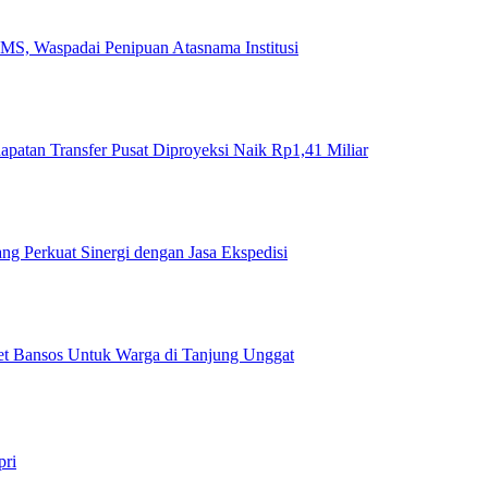
MS, Waspadai Penipuan Atasnama Institusi
tan Transfer Pusat Diproyeksi Naik Rp1,41 Miliar
ng Perkuat Sinergi dengan Jasa Ekspedisi
ket Bansos Untuk Warga di Tanjung Unggat