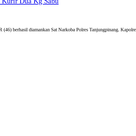
s Kurir Dua Kg Sabu
ER (46) berhasil diamankan Sat Narkoba Polres Tanjungpinang. Kapol