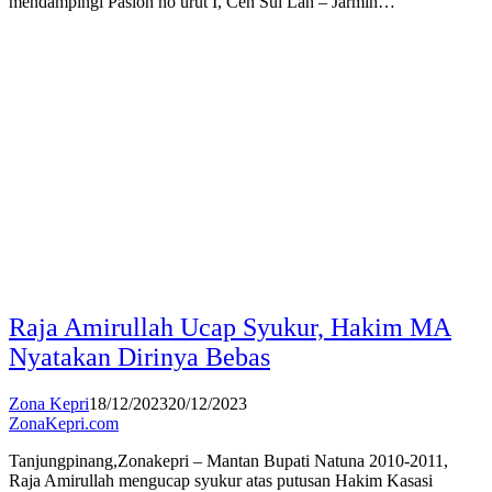
mendampingi Paslon no urut I, Cen Sui Lan – Jarmin…
Raja Amirullah Ucap Syukur, Hakim MA
Nyatakan Dirinya Bebas
Zona Kepri
18/12/2023
20/12/2023
ZonaKepri.com
Tanjungpinang,Zonakepri – Mantan Bupati Natuna 2010-2011,
Raja Amirullah mengucap syukur atas putusan Hakim Kasasi