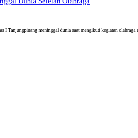
nggal Dunia Setelah Olahraga
 I Tanjungpinang meninggal dunia saat mengikuti kegiatan olahraga