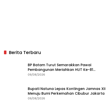
Berita Terbaru
BP Batam Turut Semarakkan Pawai
Pembangunan Meriahkan HUT Ke-81
Kemerdekaan RI
09/08/2026
Bupati Natuna Lepas Kontingen Jamnas XII
Menuju Bumi Perkemahan Cibubur Jakarta
09/08/2026