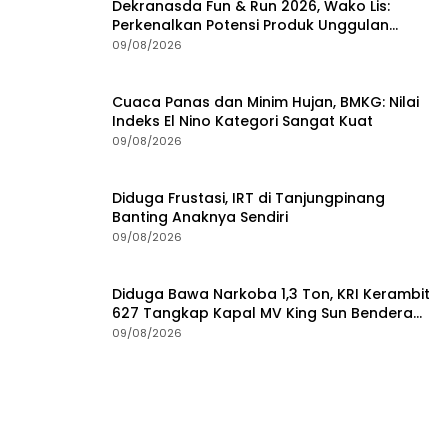
Dekranasda Fun & Run 2026, Wako Lis:
Perkenalkan Potensi Produk Unggulan
Daerah
09/08/2026
Cuaca Panas dan Minim Hujan, BMKG: Nilai
Indeks El Nino Kategori Sangat Kuat
09/08/2026
Diduga Frustasi, IRT di Tanjungpinang
Banting Anaknya Sendiri
09/08/2026
Diduga Bawa Narkoba 1,3 Ton, KRI Kerambit
627 Tangkap Kapal MV King Sun Bendera
Tanzania
09/08/2026