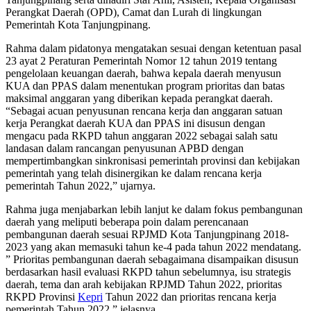
Perangkat Daerah (OPD), Camat dan Lurah di lingkungan
Pemerintah Kota Tanjungpinang.
Rahma dalam pidatonya mengatakan sesuai dengan ketentuan pasal
23 ayat 2 Peraturan Pemerintah Nomor 12 tahun 2019 tentang
pengelolaan keuangan daerah, bahwa kepala daerah menyusun
KUA dan PPAS dalam menentukan program prioritas dan batas
maksimal anggaran yang diberikan kepada perangkat daerah.
“Sebagai acuan penyusunan rencana kerja dan anggaran satuan
kerja Perangkat daerah KUA dan PPAS ini disusun dengan
mengacu pada RKPD tahun anggaran 2022 sebagai salah satu
landasan dalam rancangan penyusunan APBD dengan
mempertimbangkan sinkronisasi pemerintah provinsi dan kebijakan
pemerintah yang telah disinergikan ke dalam rencana kerja
pemerintah Tahun 2022,” ujarnya.
Rahma juga menjabarkan lebih lanjut ke dalam fokus pembangunan
daerah yang meliputi beberapa poin dalam perencanaan
pembangunan daerah sesuai RPJMD Kota Tanjungpinang 2018-
2023 yang akan memasuki tahun ke-4 pada tahun 2022 mendatang.
” Prioritas pembangunan daerah sebagaimana disampaikan disusun
berdasarkan hasil evaluasi RKPD tahun sebelumnya, isu strategis
daerah, tema dan arah kebijakan RPJMD Tahun 2022, prioritas
RKPD Provinsi
Kepri
Tahun 2022 dan prioritas rencana kerja
pemerintah Tahun 2022,” jelasnya.