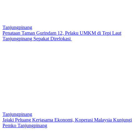
Tanjungpinang
Penataan Taman Gurindam 12, Pelaku UMKM di Tepi Laut
Tanjungpinang Sepakat Direlokasi
Tanjungpinang
Jajaki Peluang Kerjasama Ekonomi, Koperasi Malaysia Kunjungi
Pemko Tanjungpinang