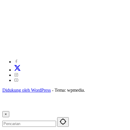
©
2024
zonakepri.com |
Tentang Kami
|
Redaksi
|
Disclaimer
|
Kode Perilaku Perusahaan Pers
|
Pedoman Media Cyber
|
Visi Misi
|
Kode Etik Jurnalistik
|
Pedoman Pemberitaan Ramah Anak
Didukung oleh WordPress
-
Tema: wpmedia.
×