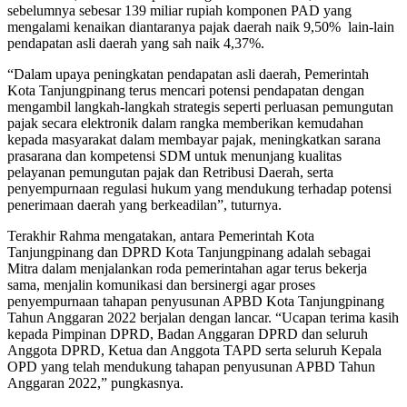
sebelumnya sebesar 139 miliar rupiah komponen PAD yang
mengalami kenaikan diantaranya pajak daerah naik 9,50% lain-lain
pendapatan asli daerah yang sah naik 4,37%.
“Dalam upaya peningkatan pendapatan asli daerah, Pemerintah
Kota Tanjungpinang terus mencari potensi pendapatan dengan
mengambil langkah-langkah strategis seperti perluasan pemungutan
pajak secara elektronik dalam rangka memberikan kemudahan
kepada masyarakat dalam membayar pajak, meningkatkan sarana
prasarana dan kompetensi SDM untuk menunjang kualitas
pelayanan pemungutan pajak dan Retribusi Daerah, serta
penyempurnaan regulasi hukum yang mendukung terhadap potensi
penerimaan daerah yang berkeadilan”, tuturnya.
Terakhir Rahma mengatakan, antara Pemerintah Kota
Tanjungpinang dan DPRD Kota Tanjungpinang adalah sebagai
Mitra dalam menjalankan roda pemerintahan agar terus bekerja
sama, menjalin komunikasi dan bersinergi agar proses
penyempurnaan tahapan penyusunan APBD Kota Tanjungpinang
Tahun Anggaran 2022 berjalan dengan lancar. “Ucapan terima kasih
kepada Pimpinan DPRD, Badan Anggaran DPRD dan seluruh
Anggota DPRD, Ketua dan Anggota TAPD serta seluruh Kepala
OPD yang telah mendukung tahapan penyusunan APBD Tahun
Anggaran 2022,” pungkasnya.