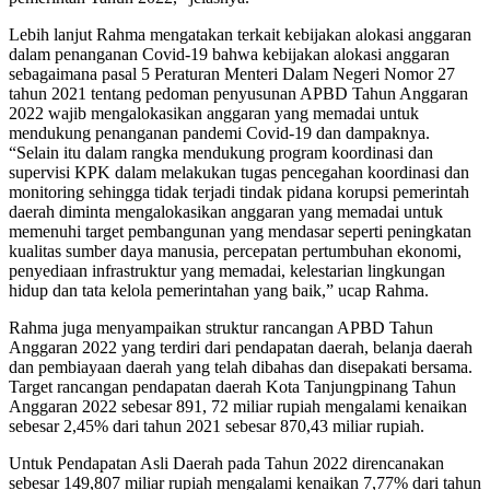
Lebih lanjut Rahma mengatakan terkait kebijakan alokasi anggaran
dalam penanganan Covid-19 bahwa kebijakan alokasi anggaran
sebagaimana pasal 5 Peraturan Menteri Dalam Negeri Nomor 27
tahun 2021 tentang pedoman penyusunan APBD Tahun Anggaran
2022 wajib mengalokasikan anggaran yang memadai untuk
mendukung penanganan pandemi Covid-19 dan dampaknya.
“Selain itu dalam rangka mendukung program koordinasi dan
supervisi KPK dalam melakukan tugas pencegahan koordinasi dan
monitoring sehingga tidak terjadi tindak pidana korupsi pemerintah
daerah diminta mengalokasikan anggaran yang memadai untuk
memenuhi target pembangunan yang mendasar seperti peningkatan
kualitas sumber daya manusia, percepatan pertumbuhan ekonomi,
penyediaan infrastruktur yang memadai, kelestarian lingkungan
hidup dan tata kelola pemerintahan yang baik,” ucap Rahma.
Rahma juga menyampaikan struktur rancangan APBD Tahun
Anggaran 2022 yang terdiri dari pendapatan daerah, belanja daerah
dan pembiayaan daerah yang telah dibahas dan disepakati bersama.
Target rancangan pendapatan daerah Kota Tanjungpinang Tahun
Anggaran 2022 sebesar 891, 72 miliar rupiah mengalami kenaikan
sebesar 2,45% dari tahun 2021 sebesar 870,43 miliar rupiah.
Untuk Pendapatan Asli Daerah pada Tahun 2022 direncanakan
sebesar 149,807 miliar rupiah mengalami kenaikan 7,77% dari tahun