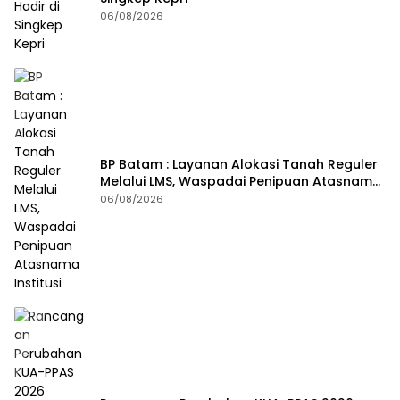
06/08/2026
BP Batam : Layanan Alokasi Tanah Reguler
Melalui LMS, Waspadai Penipuan Atasnama
Institusi
06/08/2026