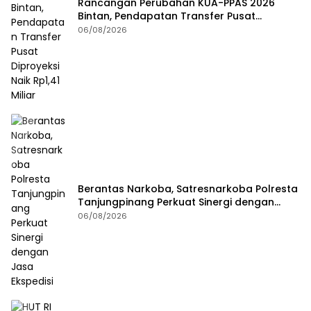
Rancangan Perubahan KUA-PPAS 2026
Bintan, Pendapatan Transfer Pusat
Diproyeksi Naik Rp1,41 Miliar
06/08/2026
Berantas Narkoba, Satresnarkoba Polresta
Tanjungpinang Perkuat Sinergi dengan
Jasa Ekspedisi
06/08/2026