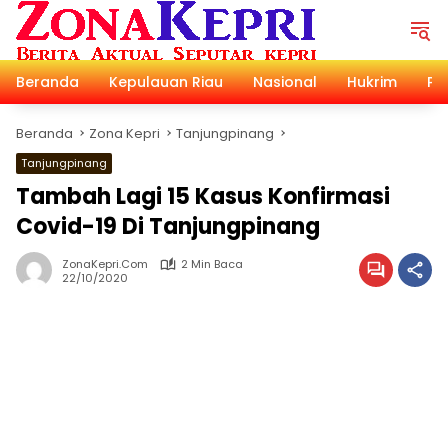
Langsung
ke
konten
Beranda
Kepulauan Riau
Nasional
Hukrim
Pol
Beranda
Zona Kepri
Tanjungpinang
Tanjungpinang
Tambah Lagi 15 Kasus Konfirmasi
Covid-19 Di Tanjungpinang
ZonaKepri.com
2 Min Baca
22/10/2020