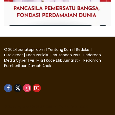
©
2024
zonakepri.com |
Tentang Kami
|
Redaksi
|
Disclaimer
|
Kode Perilaku Perusahaan Pers
|
Pedoman
Media Cyber
|
Visi Misi
|
Kode Etik Jurnalistik
|
Pedoman
Pemberitaan Ramah Anak
Didukung oleh WordPress
-
Tema: wpmedia.