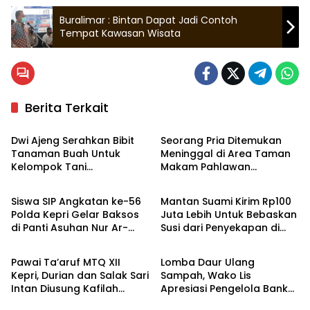
Buralimar : Bintan Dapat Jadi Contoh
Tempat Kawasan Wisata
Berita Terkait
Tanjungpinang
Tanjungpinang
Dwi Ajeng Serahkan Bibit
Seorang Pria Ditemukan
Tanaman Buah Untuk
Meninggal di Area Taman
Kelompok Tani
Makam Pahlawan
Tanjungpinang
Hukrim
Tanjungpinang
Tanjungpinang
Siswa SIP Angkatan ke-56
Mantan Suami Kirim Rp100
Polda Kepri Gelar Baksos
Juta Lebih Untuk Bebaskan
di Panti Asuhan Nur Ar-
Susi dari Penyekapan di
Bintan
Tanjungpinang
Rohman Tanjungpinang
Myanmar
Pawai Ta’aruf MTQ XII
Lomba Daur Ulang
Kepri, Durian dan Salak Sari
Sampah, Wako Lis
Intan Diusung Kafilah
Apresiasi Pengelola Bank
Bintan
Sampah