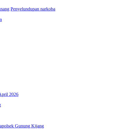
inang
Penyelundupan narkoba
m
April 2026
g
Kapolsek Gunung Kijang