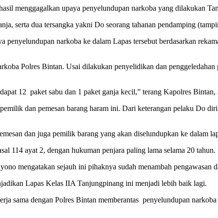
rhasil menggagalkan upaya penyelundupan narkoba yang dilakukan Ta
anja, serta dua tersangka yakni Do seorang tahanan pendamping (tam
 penyelundupan narkoba ke dalam Lapas tersebut berdasarkan rekam
narkoba Polres Bintan. Usai dilakukan penyelidikan dan penggeledaha
pat 12 paket sabu dan 1 paket ganja kecil,” terang Kapolres Bintan, 
milik dan pemesan barang haram ini. Dari keterangan pelaku Do dirin
 pemesan dan juga pemilik barang yang akan diselundupkan ke dalam la
asal 114 ayat 2, dengan hukuman penjara paling lama selama 20 tahun.
lyono mengatakan sejauh ini pihaknya sudah menambah pengawasan d
adikan Lapas Kelas IIA Tanjungpinang ini menjadi lebih baik lagi.
ja sama dengan Polres Bintan memberantas penyelundupan narkoba ke