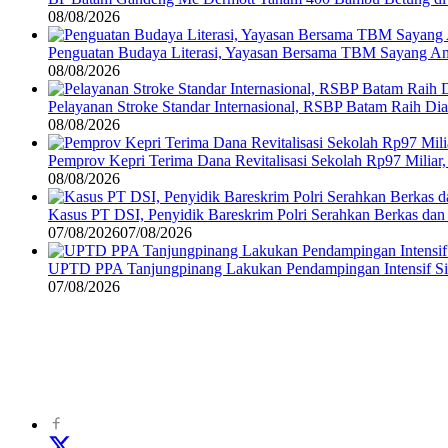
08/08/2026
Penguatan Budaya Literasi, Yayasan Bersama TBM Sayang A
08/08/2026
Pelayanan Stroke Standar Internasional, RSBP Batam Raih D
08/08/2026
Pemprov Kepri Terima Dana Revitalisasi Sekolah Rp97 Miliar,
08/08/2026
Kasus PT DSI, Penyidik Bareskrim Polri Serahkan Berkas da
07/08/2026
07/08/2026
UPTD PPA Tanjungpinang Lakukan Pendampingan Intensif Si
07/08/2026
©
2024
zonakepri.com |
Tentang Kami
|
Redaksi
|
Disclaimer
|
Kode P