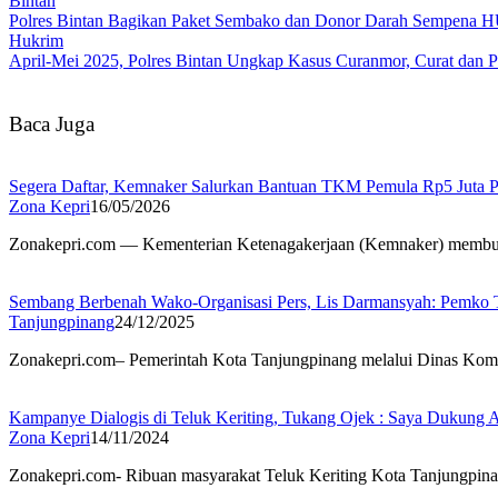
Bintan
Polres Bintan Bagikan Paket Sembako dan Donor Darah Sempena 
Hukrim
April-Mei 2025, Polres Bintan Ungkap Kasus Curanmor, Curat dan 
Baca Juga
Segera Daftar, Kemnaker Salurkan Bantuan TKM Pemula Rp5 Juta 
Zona Kepri
16/05/2026
Zonakepri.com — Kementerian Ketenagakerjaan (Kemnaker) membuk
Sembang Berbenah Wako-Organisasi Pers, Lis Darmansyah: Pemko 
Tanjungpinang
24/12/2025
Zonakepri.com– Pemerintah Kota Tanjungpinang melalui Dinas Kom
Kampanye Dialogis di Teluk Keriting, Tukang Ojek : Saya Dukung
Zona Kepri
14/11/2024
Zonakepri.com- Ribuan masyarakat Teluk Keriting Kota Tanjungpin