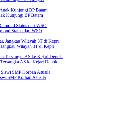
nak Kunjungi BP Batam
iamond Status dari WSO
 Jangkau Wilayah 3T di Kepri
n Tersangka AS ke Kejari Depok
swi SMP Korban Asusila
erilaku Perusahaan Pers
|
Pedoman Media Cyber
|
Visi Misi
|
Kode Eti