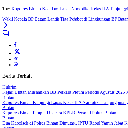
Tag:
Kapolres Bintan
Kedalam Lapas Narkotika Kelas II A Tanjungp
Wakil Kepala BP Batam Lantik Tiga Pejabat di Lingkungan BP Bata
Berita Terkait
Hukrim
Kejari Bintan Musnahkan BB Perkara Pidum Periode Agustus 2025-
Bintan
Kapolres Bintan Kunjungi Lapas Kelas II A Narkotika Tanjungpinan
Bintan
Kapolres Bintan Pimpin Upacara KPLB Personil Polres Bintan
Bintan
Dua Kapolsek di Polres Bintan Dimutasi, IPTU Rabul Yamin Jabat 