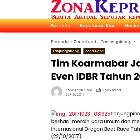
Langsung
ke
konten
Beranda
Kepulauan Riau
Nasion
Beranda
Zona Kepri
Tanjungpinang
Tanjungpinang
Zona Kepri
Tim Koarmabar J
Even IDBR Tahun 2
ZonaKepri.com
1 Min Baca
23/10/2017
Tanjungpina
berhasil meraih juara umum dan mer
Internasional Dragon Boat Race Tah
(22/10/2017).