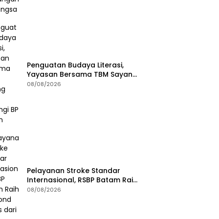
Penguatan Budaya Literasi,
Yayasan Bersama TBM Sayang
Anak Kunjungi BP Batam
08/08/2026
Pelayanan Stroke Standar
Internasional, RSBP Batam Raih
Diamond Status dari WSO
08/08/2026