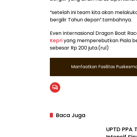
“setelah ini team kita akan melaku
bergilir Tahun depan”.tambahnya.
Even Internasional Dragon Boat Race
Kepri
yang memperebutkan Piala be
sebesar Rp 200 juta.(rul)
Manfaatkan Fasilitas Puskesm
Baca Juga
UPTD PPA 
Intensif Si