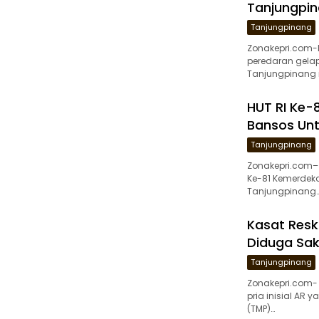
Tanjungpin
Tanjungpinang
Zonakepri.com
peredaran gelap
Tanjungpinang 
HUT RI Ke-8
Bansos Unt
Tanjungpinang
Zonakepri.com–
Ke-81 Kemerdekaa
Tanjungpinang
Kasat Resk
Diduga Sak
Tanjungpinang
Zonakepri.com-
pria inisial AR
(TMP)…