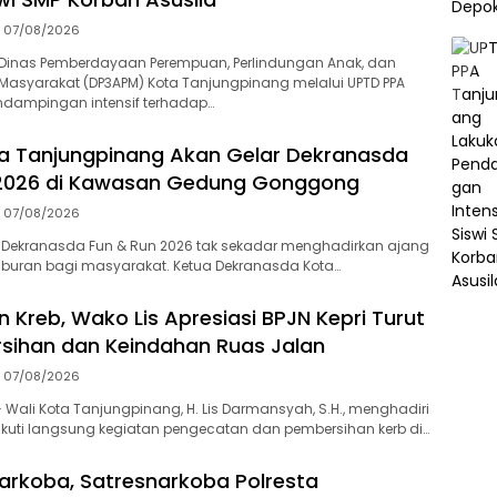
07/08/2026
Dinas Pemberdayaan Perempuan, Perlindungan Anak, dan
asyarakat (DP3APM) Kota Tanjungpinang melalui UPTD PPA
dampingan intensif terhadap…
a Tanjungpinang Akan Gelar Dekranasda
 2026 di Kawasan Gedung Gonggong
07/08/2026
 Dekranasda Fun & Run 2026 tak sekadar menghadirkan ajang
iburan bagi masyarakat. Ketua Dekranasda Kota…
 Kreb, Wako Lis Apresiasi BPJN Kepri Turut
sihan dan Keindahan Ruas Jalan
07/08/2026
Wali Kota Tanjungpinang, H. Lis Darmansyah, S.H., menghadiri
kuti langsung kegiatan pengecatan dan pembersihan kerb di…
arkoba, Satresnarkoba Polresta