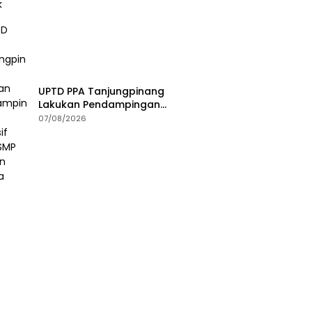
UPTD PPA Tanjungpinang
Lakukan Pendampingan
Intensif Siswi SMP Korban
07/08/2026
Asusila