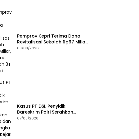
Pemprov Kepri Terima Dana
Revitalisasi Sekolah Rp97 Miliar,
Jangkau Wilayah 3T di Kepri
08/08/2026
Kasus PT DSI, Penyidik
Bareskrim Polri Serahkan
Berkas dan Tersangka AS ke
07/08/2026
Kejari Depok