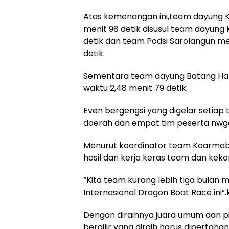
Atas kemenangan ini,team dayung K
menit 98 detik disusul team dayung
detik dan team Podsi Sarolangun m
detik.
Sementara team dayung Batang Hari
waktu 2,48 menit 79 detik.
Even bergengsi yang digelar setiap t
daerah dan empat tim peserta nwga
Menurut koordinator team Koarmab
hasil dari kerja keras team dan kek
“Kita team kurang lebih tiga bulan
Internasional Dragon Boat Race ini”.
Dengan diraihnya juara umum dan pial
bergilir yang diraih harus diperta