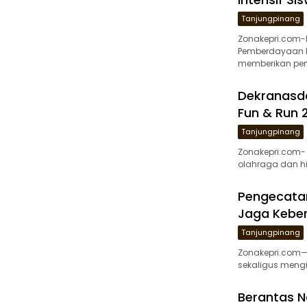
Tanjungpinang
Zonakepri.com-
Pemberdayaan M
memberikan pen
Dekranasd
Fun & Run
Tanjungpinang
Zonakepri.com-
olahraga dan h
Pengecatan
Jaga Keber
Tanjungpinang
Zonakepri.com— 
sekaligus mengi
Berantas N