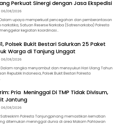
ang Perkuat Sinergi dengan Jasa Ekspedisi
06/08/2026
-Dalam upaya memperkuat pencegahan dan pemberantasan
 narkotika, Satuan Reserse Narkoba (Satresnarkoba) Polresta
menggelar kegiatan koordinasi…
1, Polsek Bukit Bestari Salurkan 25 Paket
uk Warga di Tanjung Unggat
06/08/2026
 Dalam rangka menyambut dan mensyukuri Hari Ulang Tahun
n Republik Indonesia, Polsek Bukit Bestari Polresta
…
rim: Pria Meninggal Di TMP Tidak Divisum,
it Jantung
06/08/2026
 Satreskrim Polresta Tanjungpinang memastikan kematian
 yang ditemukan meninggal dunia di area Makam Pahlawan