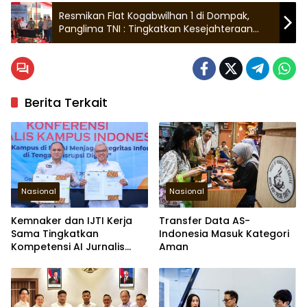
Resmikan Flat Kogabwilhan 1 di Dompak,
Panglima TNI : Tingkatkan Kesejahteraan
dan Moril TNI
Berita Terkait
Nasional
Nasional
Kemnaker dan IJTI Kerja
Transfer Data AS-
Sama Tingkatkan
Indonesia Masuk Kategori
Kompetensi AI Jurnalis
Aman
Kampus