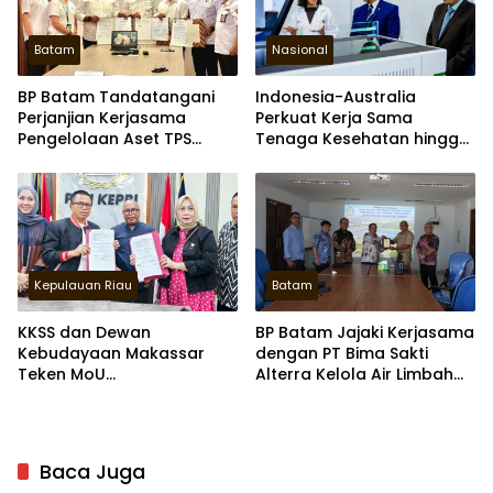
Batam
Nasional
BP Batam Tandatangani
Indonesia-Australia
Perjanjian Kerjasama
Perkuat Kerja Sama
Pengelolaan Aset TPS
Tenaga Kesehatan hingga
Punggur
Inovasi Medis
Kepulauan Riau
Batam
KKSS dan Dewan
BP Batam Jajaki Kerjasama
Kebudayaan Makassar
dengan PT Bima Sakti
Teken MoU
Alterra Kelola Air Limbah
Pengembangan
Domestik
Kebudayaan Sulsel di Kepri
Baca Juga