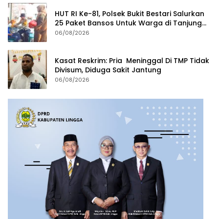
HUT RI Ke-81, Polsek Bukit Bestari Salurkan
25 Paket Bansos Untuk Warga di Tanjung
Unggat
06/08/2026
Kasat Reskrim: Pria Meninggal Di TMP Tidak
Divisum, Diduga Sakit Jantung
06/08/2026