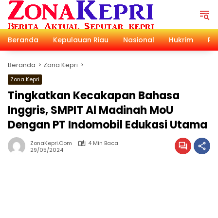
Langsung
ke
konten
Beranda
Kepulauan Riau
Nasional
Hukrim
Pol
Beranda
Zona Kepri
Zona Kepri
Tingkatkan Kecakapan Bahasa
Inggris, SMPIT Al Madinah MoU
Dengan PT Indomobil Edukasi Utama
ZonaKepri.com
4 Min Baca
29/05/2024