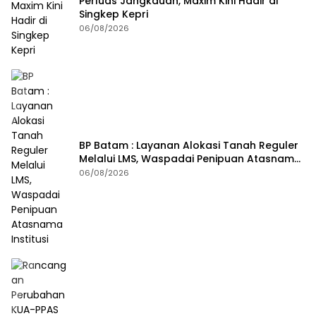
Perluas Jangkauan, Maxim Kini Hadir di
Singkep Kepri
06/08/2026
BP Batam : Layanan Alokasi Tanah Reguler
Melalui LMS, Waspadai Penipuan Atasnama
Institusi
06/08/2026