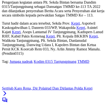
Pengerjaan kegiatan antara Plt. Sekda Bintan bersama Dandim
0315/Tanjungpinang sebagai Dansatgas TMMD ke-113 TA 2022
dan dilanjutkan penyerahan Berita Acara serta Penyerahan alat kerja
secara simbolis kepada perwakilan Satgas TMMD Ke – 113.
Turut hadir dalam acara tersebut, Sekda Prov.
Kepri
, Aspotwil
Kaskogabwilhan I, Danrem 033/WP, Wakapolda
Kepri
, Asintel
Kajati
Kepri
, Asops Lantamal IV Tanjungpinang, Kadispers Lanud
RHF, Kabid Pakis Kemenag
Kepri
, Plt. Kepala BKKBN
Kepri
,
Walikota Tanjungpinang, Plt. Sekda Bintan, Danlanudal
Tanjungpinang, Danwing Udara I, Kapolres Bintan dan Ketua
Persit KCK Koorcab Rem 033, Ny. Arlin Jimmy Ramoz Manalu.
(Pendim0315)
Tag:
Jumaga nadeak
Kodim 0315 Tanjungpinang
TMMD
Sertijab Karo Rena, Dir Polairud Dan Dirlantas Polda Kepri