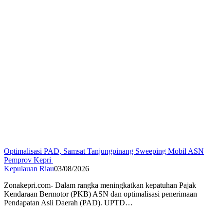
Optimalisasi PAD, Samsat Tanjungpinang Sweeping Mobil ASN
Pemprov Kepri
Kepulauan Riau
03/08/2026
Zonakepri.com- Dalam rangka meningkatkan kepatuhan Pajak
Kendaraan Bermotor (PKB) ASN dan optimalisasi penerimaan
Pendapatan Asli Daerah (PAD). UPTD…