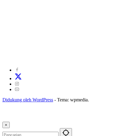
©
2024
zonakepri.com |
Tentang Kami
|
Redaksi
|
Disclaimer
|
Kode Perilaku Perusahaan Pers
|
Pedoman Media Cyber
|
Visi Misi
|
Kode Etik Jurnalistik
|
Pedoman Pemberitaan Ramah Anak
Didukung oleh WordPress
-
Tema: wpmedia.
×