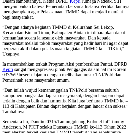
Dalam sambutannya, Ketua DPRD
Kepri
Jumaga Nadeak, S.H
menyampaikan bahwa Pemerintah bersama Instansi Vertikal lainnya
mengharapkan agar Pelaksanaan TMMD dapat menjadi manfaat
bagi masyarakat.
“Dengan adanya kegiatan TMMD di Kelurahan Sei Lekop,
Kecamatan Bintan Timur, Kabupaten Bintan ini diharapkan dapat
bermanfaat secara langsung oleh masyarakat. Dan kepada
masyarakat melalui tokoh masyarakat yang hadir hari ini agar dapat
berperan aktif dalam pelaksanaan kegiatan TMMD ke – 113 ini,”
Ucapnya.
Ia menambahkan terkait Program Aksi pembersihan Pantai, DPRD
Kepri
sangat mengapresiasi pihak Penggagas dalam hal ini Korem
033/WP beserta Jajaran dengan melibatkan unsur TNI/Polri dan
Pemerintah serta masyarakat umum.
“Dan inilah wujud kemanunggalan TNI/Polri bersama seluruh
komponen bangsa dan lapisan masyarakat, dengan harapan dapat
terjalin dengan baik dan harmonis. Kita juga berharap TMMD ke –
113 di Kabupaten Bintan dapat berjalan dengan lancar dan sukses,”
Tambahnya.
Sementara itu, Dandim 0315/Tanjungpinang Kolonel Inf Tommy
Anderson, M.PICT selaku Dansatgas TMMD ke-113 Tahun 2022
menjelaskan terkait kegiatan TMMD tersebut yang sebelumnya