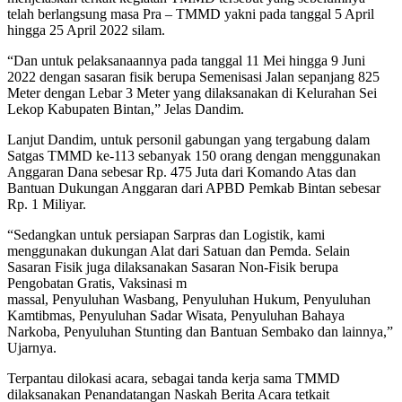
telah berlangsung masa Pra – TMMD yakni pada tanggal 5 April
hingga 25 April 2022 silam.
“Dan untuk pelaksanaannya pada tanggal 11 Mei hingga 9 Juni
2022 dengan sasaran fisik berupa Semenisasi Jalan sepanjang 825
Meter dengan Lebar 3 Meter yang dilaksanakan di Kelurahan Sei
Lekop Kabupaten Bintan,” Jelas Dandim.
Lanjut Dandim, untuk personil gabungan yang tergabung dalam
Satgas TMMD ke-113 sebanyak 150 orang dengan menggunakan
Anggaran Dana sebesar Rp. 475 Juta dari Komando Atas dan
Bantuan Dukungan Anggaran dari APBD Pemkab Bintan sebesar
Rp. 1 Miliyar.
“Sedangkan untuk persiapan Sarpras dan Logistik, kami
menggunakan dukungan Alat dari Satuan dan Pemda. Selain
Sasaran Fisik juga dilaksanakan Sasaran Non-Fisik berupa
Pengobatan Gratis, Vaksinasi m
massal, Penyuluhan Wasbang, Penyuluhan Hukum, Penyuluhan
Kamtibmas, Penyuluhan Sadar Wisata, Penyuluhan Bahaya
Narkoba, Penyuluhan Stunting dan Bantuan Sembako dan lainnya,”
Ujarnya.
Terpantau dilokasi acara, sebagai tanda kerja sama TMMD
dilaksanakan Penandatangan Naskah Berita Acara tetkait