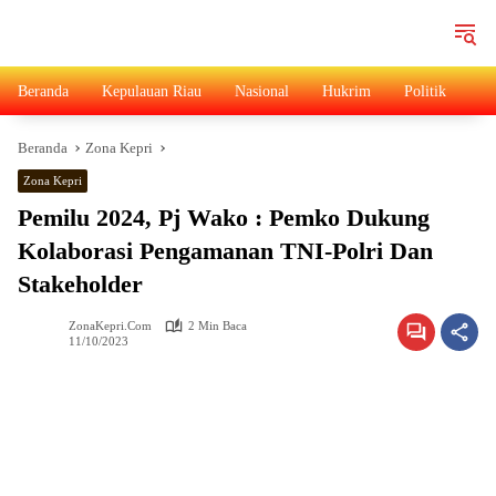
Langsung
ke
konten
Beranda
Kepulauan Riau
Nasional
Hukrim
Politik
Ad
Beranda
Zona Kepri
Zona Kepri
Pemilu 2024, Pj Wako : Pemko Dukung
Kolaborasi Pengamanan TNI-Polri Dan
Stakeholder
ZonaKepri.com
2 Min Baca
11/10/2023