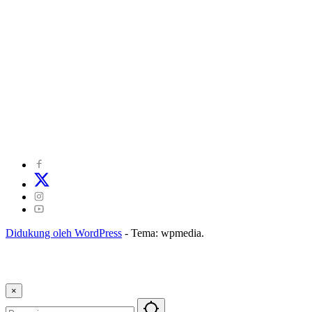
©
2024
zonakepri.com |
Tentang Kami
|
Redaksi
|
Disclaimer
|
Kode Perilaku Perusahaan Pers
|
Pedoman Media Cyber
|
Visi Misi
|
Kode Etik Jurnalistik
|
Pedoman Pemberitaan Ramah Anak
Didukung oleh WordPress
-
Tema: wpmedia.
×