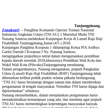
Tanjungpinang,
Zonakepri
–
Panglima Komando Operasi Tentara Nasional
Indonesia Angkatan Udara (TNI AU) 1 Marsekal Muda TNI
Nanang Santoso,melakukan Kunjungan Kerja di Lanud Raja Haji
Fisabilillah Tanjungpinang,Jumat (4/5 ) 2018.
Kunjungan Panglima Koopsau 1 didampingi Ketua PIA Ardhya
Garini Daerah I Koopsau I Ny. Nanang Santoso,
mengingatkan prajuritnya netral dalam mengamankan pemilihan
kepala daerah serentak 2018,khususnya Pemilihan Wali Kota dan
Wakil Wali Kota (Pilwako)Tanjungpinang mendatang.
Dalam pengarahannya, Nanang mengatakan, prajurit Pangkalan
Udara (Lanud) Raja Haji Fisabilillah (RHF) Tanjungpinang tidak
dibenarkan terlibat politik praktis selama pilkada berlangsung.
“TNI AU harus bersinergi dengan satuan lain dalam memberikan
pengamanan di tengah masyarakat. Netralitas TNI harus dijaga dan
diprioritaskan”.sebutnya.
Nanang menambahkan, dalam menjalankan pengamanan harus
memaksimalkan kemampuan yang ada, dan meminta agar prajurit
TNI AU harus mementingkan kepentingan masyarakat banyak.