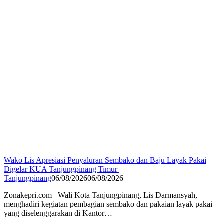
Wako Lis Apresiasi Penyaluran Sembako dan Baju Layak Pakai
Digelar KUA Tanjungpinang Timur
Tanjungpinang
06/08/2026
06/08/2026
Zonakepri.com– Wali Kota Tanjungpinang, Lis Darmansyah,
menghadiri kegiatan pembagian sembako dan pakaian layak pakai
yang diselenggarakan di Kantor…