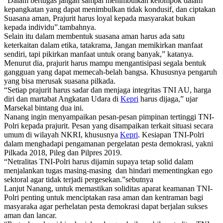
“Dalam bertugas jangan sampai menimbulkan kelompok dalam
kepangkatan yang dapat menimbulkan tidak kondusif, dan ciptakan
Suasana aman, Prajurit harus loyal kepada masyarakat bukan
kepada individu”.tambahnya.
Selain itu dalam membentuk suasana aman harus ada satu
keterkaitan dalam etika, tatakrama, Jangan memikirkan manfaat
sendiri, tapi pikirkan manfaat untuk orang banyak,” katanya.
Menurut dia, prajurit harus mampu mengantisipasi segala bentuk
gangguan yang dapat memecah-belah bangsa. Khususnya pengaruh
yang bisa merusak suasana pilkada.
“Setiap prajurit harus sadar dan menjaga integritas TNI AU, harga
diri dan martabat Angkatan Udara di
Kepri
harus dijaga,” ujar
Marsekal bintang dua ini.
Nanang ingin menyampaikan pesan-pesan pimpinan tertinggi TNI-
Polri kepada prajurit. Pesan yang disampaikan terkait situasi secara
umum di wilayah NKRI, khususnya
Kepri
. Kesiapan TNI-Polri
dalam menghadapi pengamanan pergelatan pesta demokrasi, yakni
Pilkada 2018, Pileg dan Pilpres 2019.
“Netralitas TNI-Polri harus dijamin supaya tetap solid dalam
menjalankan tugas masing-masing dan hindari mementingkan ego
sektoral agar tidak terjadi pergesekan.”sebutnya
Lanjut Nanang, untuk memastikan soliditas aparat keamanan TNI-
Polri penting untuk menciptakan rasa aman dan kentraman bagi
masyaraka agar perhelatan pesta demokrasi dapat berjalan sukses
aman dan lancar.