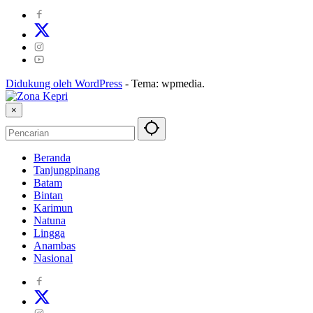
Didukung oleh WordPress
-
Tema: wpmedia.
×
Beranda
Tanjungpinang
Batam
Bintan
Karimun
Natuna
Lingga
Anambas
Nasional