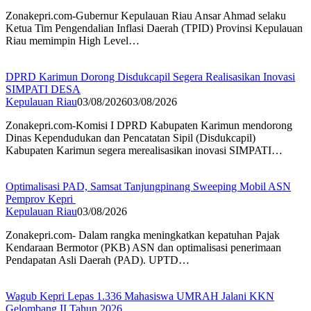
Zonakepri.com-Gubernur Kepulauan Riau Ansar Ahmad selaku
Ketua Tim Pengendalian Inflasi Daerah (TPID) Provinsi Kepulauan
Riau memimpin High Level…
DPRD Karimun Dorong Disdukcapil Segera Realisasikan Inovasi
SIMPATI DESA
Kepulauan Riau
03/08/2026
03/08/2026
Zonakepri.com-Komisi I DPRD Kabupaten Karimun mendorong
Dinas Kependudukan dan Pencatatan Sipil (Disdukcapil)
Kabupaten Karimun segera merealisasikan inovasi SIMPATI…
Optimalisasi PAD, Samsat Tanjungpinang Sweeping Mobil ASN
Pemprov Kepri
Kepulauan Riau
03/08/2026
Zonakepri.com- Dalam rangka meningkatkan kepatuhan Pajak
Kendaraan Bermotor (PKB) ASN dan optimalisasi penerimaan
Pendapatan Asli Daerah (PAD). UPTD…
Wagub Kepri Lepas 1.336 Mahasiswa UMRAH Jalani KKN
Gelombang II Tahun 2026