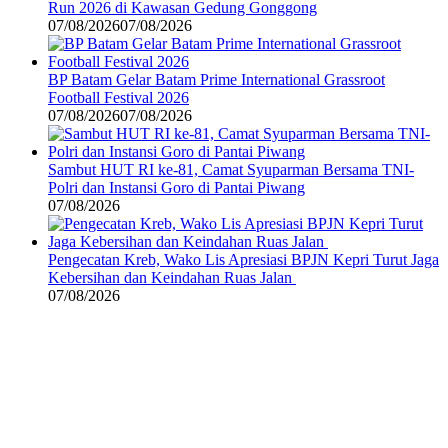
Run 2026 di Kawasan Gedung Gonggong
07/08/2026
07/08/2026
BP Batam Gelar Batam Prime International Grassroot
Football Festival 2026
07/08/2026
07/08/2026
Sambut HUT RI ke-81, Camat Syuparman Bersama TNI-
Polri dan Instansi Goro di Pantai Piwang
07/08/2026
Pengecatan Kreb, Wako Lis Apresiasi BPJN Kepri Turut Jaga
Kebersihan dan Keindahan Ruas Jalan
07/08/2026
©
2024
zonakepri.com |
Tentang Kami
|
Redaksi
|
Disclaimer
|
Kode Perilaku Perusahaan Pers
|
Pedoman Media Cyber
|
Visi Misi
|
Kode Etik Jurnalistik
|
Pedoman Pemberitaan Ramah Anak