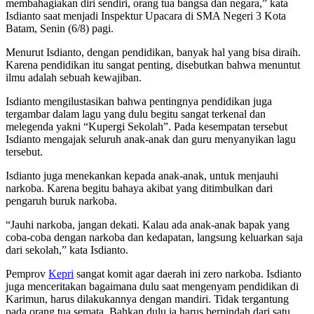
membahagiakan diri sendiri, orang tua bangsa dan negara,” kata
Isdianto saat menjadi Inspektur Upacara di SMA Negeri 3 Kota
Batam, Senin (6/8) pagi.
Menurut Isdianto, dengan pendidikan, banyak hal yang bisa diraih.
Karena pendidikan itu sangat penting, disebutkan bahwa menuntut
ilmu adalah sebuah kewajiban.
Isdianto mengilustasikan bahwa pentingnya pendidikan juga
tergambar dalam lagu yang dulu begitu sangat terkenal dan
melegenda yakni “Kupergi Sekolah”. Pada kesempatan tersebut
Isdianto mengajak seluruh anak-anak dan guru menyanyikan lagu
tersebut.
Isdianto juga menekankan kepada anak-anak, untuk menjauhi
narkoba. Karena begitu bahaya akibat yang ditimbulkan dari
pengaruh buruk narkoba.
“Jauhi narkoba, jangan dekati. Kalau ada anak-anak bapak yang
coba-coba dengan narkoba dan kedapatan, langsung keluarkan saja
dari sekolah,” kata Isdianto.
Pemprov
Kepri
sangat komit agar daerah ini zero narkoba. Isdianto
juga menceritakan bagaimana dulu saat mengenyam pendidikan di
Karimun, harus dilakukannya dengan mandiri. Tidak tergantung
pada orang tua semata. Bahkan dulu ia harus berpindah dari satu