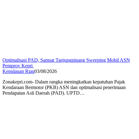
Optimalisasi PAD, Samsat Tanjungpinang Sweeping Mobil ASN
Pemprov Kepri
Kepulauan Riau
03/08/2026
Zonakepri.com- Dalam rangka meningkatkan kepatuhan Pajak
Kendaraan Bermotor (PKB) ASN dan optimalisasi penerimaan
Pendapatan Asli Daerah (PAD). UPTD…