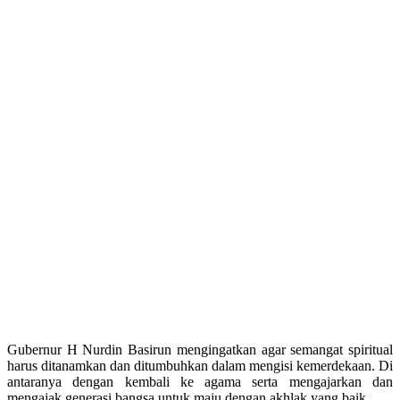
Gubernur H Nurdin Basirun mengingatkan agar semangat spiritual
harus ditanamkan dan ditumbuhkan dalam mengisi kemerdekaan. Di
antaranya dengan kembali ke agama serta mengajarkan dan
mengajak generasi bangsa untuk maju dengan akhlak yang baik.