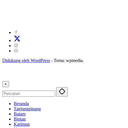
©
2024
zonakepri.com |
Tentang Kami
|
Redaksi
|
Disclaimer
|
Kode Perilaku Perusahaan Pers
|
Pedoman Media Cyber
|
Visi Misi
|
Kode Etik Jurnalistik
|
Pedoman Pemberitaan Ramah Anak
Didukung oleh WordPress
-
Tema: wpmedia.
×
Beranda
Tanjungpinang
Batam
Bintan
Karimun