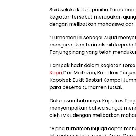
Said selaku ketua panitia Turnamen
kegiatan tersebut merupakan ajang
dengan melibatkan mahasiswa dari
“Turnamen ini sebagai wujud menye
mengucapkan terimakasih kepada B
Tanjungpinang yang telah mendukung 
Tampak hadir dalam kegiatan terse
Kepri
Drs. Maifrizon, Kapolres Tanjun
Kapolsek Bukit Bestari Kompol Jumhu
para peserta turnamen futsal.
Dalam sambutannya, Kapolres Tanjung
menyampaikan bahwa sangat menduk
oleh IMKL dengan melibatkan mahas
“Ajang turnamen ini juga dapat menu
kita sebagai tuan rumah Asian Game