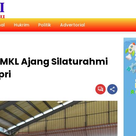
al
Hukrim
Politik
Advertorial
IMKL Ajang Silaturahmi
pri