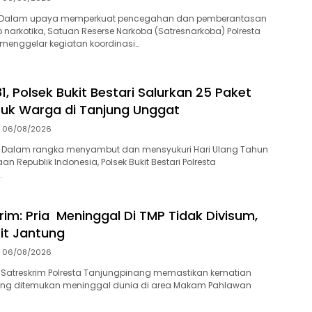
-Dalam upaya memperkuat pencegahan dan pemberantasan
 narkotika, Satuan Reserse Narkoba (Satresnarkoba) Polresta
menggelar kegiatan koordinasi…
1, Polsek Bukit Bestari Salurkan 25 Paket
uk Warga di Tanjung Unggat
06/08/2026
 Dalam rangka menyambut dan mensyukuri Hari Ulang Tahun
n Republik Indonesia, Polsek Bukit Bestari Polresta
…
rim: Pria Meninggal Di TMP Tidak Divisum,
it Jantung
06/08/2026
 Satreskrim Polresta Tanjungpinang memastikan kematian
 yang ditemukan meninggal dunia di area Makam Pahlawan