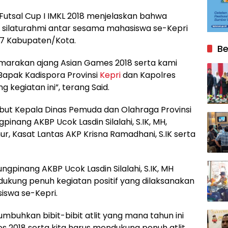
 Futsal Cup I IMKL 2018 menjelaskan bahwa
 silaturahmi antar sesama mahasiswa se-Kepri
 7 Kabupaten/Kota.
Be
marakan ajang Asian Games 2018 serta kami
apak Kadispora Provinsi
Kepri
dan Kapolres
kegiatan ini”, terang Said.
but Kepala Dinas Pemuda dan Olahraga Provinsi
gpinang AKBP Ucok Lasdin Silalahi, S.IK, MH,
r, Kasat Lantas AKP Krisna Ramadhani, S.IK serta
pinang AKBP Ucok Lasdin Silalahi, S.IK, MH
ung penuh kegiatan positif yang dilaksanakan
iswa se-Kepri.
mbuhkan bibit-bibit atlit yang mana tahun ini
s 2018 serta kita harus mendukung penuh atlit