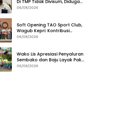
Di TMP Tidak Divisum, Diduga
Sakit Jantung
06/08/2026
Soft Opening TAO Sport Club,
Wagub Kepri: Kontribusi
Swasta Perkuat Sport Tourism
06/08/2026
di Batam
Wako Lis Apresiasi Penyaluran
Sembako dan Baju Layak Pakai
Digelar KUA Tanjungpinang
06/08/2026
Timur