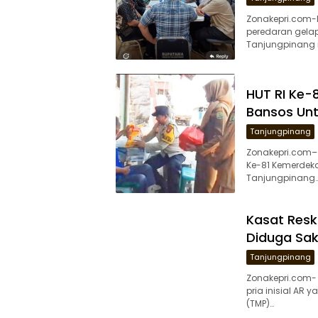
Zonakepri.com
peredaran gelap
Tanjungpinang 
HUT RI Ke-8
Bansos Unt
Tanjungpinang
Zonakepri.com–
Ke-81 Kemerdekaa
Tanjungpinang
Kasat Resk
Diduga Sak
Tanjungpinang
Zonakepri.com-
pria inisial AR
(TMP)…