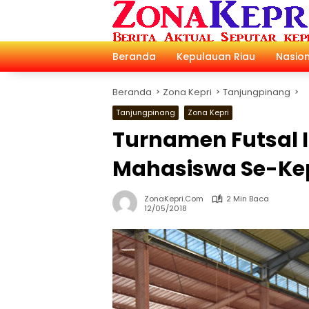
Langsung
ke
konten
Beranda
Kepulauan Riau
Nasion
Beranda
Zona Kepri
Tanjungpinang
Tanjungpinang
Zona Kepri
Turnamen Futsal 
Mahasiswa Se-Ke
ZonaKepri.com
2 Min Baca
12/05/2018