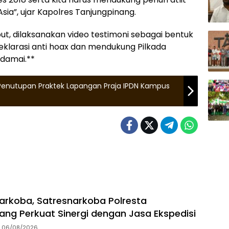
sia”, ujar Kapolres Tanjungpinang.
t, dilaksanakan video testimoni sebagai bentuk
klarasi anti hoax dan mendukung Pilkada
damai.**
 Penutupan Praktek Lapangan Praja IPDN Kampus
arkoba, Satresnarkoba Polresta
ang Perkuat Sinergi dengan Jasa Ekspedisi
06/08/2026