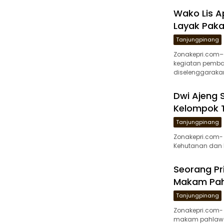
Wako Lis A
Layak Paka
Tanjungpinang
Zonakepri.com– 
kegiatan pemba
diselenggarakan
Dwi Ajeng 
Kelompok 
Tanjungpinang
Zonakepri.com-
Kehutanan dan D
Seorang Pr
Makam Pah
Tanjungpinang
Zonakepri.com- 
makam pahlawan