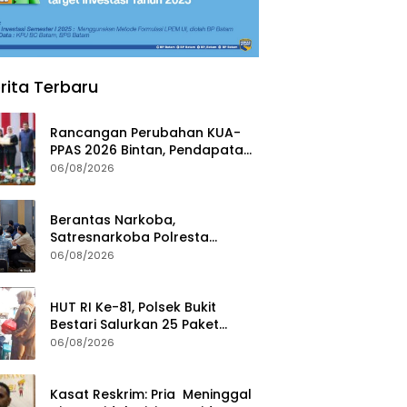
rita Terbaru
Rancangan Perubahan KUA-
PPAS 2026 Bintan, Pendapatan
Transfer Pusat Diproyeksi Naik
06/08/2026
Rp1,41 Miliar
Berantas Narkoba,
Satresnarkoba Polresta
Tanjungpinang Perkuat Sinergi
06/08/2026
dengan Jasa Ekspedisi
HUT RI Ke-81, Polsek Bukit
Bestari Salurkan 25 Paket
Bansos Untuk Warga di
06/08/2026
Tanjung Unggat
Kasat Reskrim: Pria Meninggal