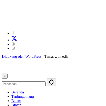
©
2024
zonakepri.com |
Tentang Kami
|
Redaksi
|
Disclaimer
|
Kode Perilaku Perusahaan Pers
|
Pedoman Media Cyber
|
Visi Misi
|
Kode Etik Jurnalistik
|
Pedoman Pemberitaan Ramah Anak
Didukung oleh WordPress
-
Tema: wpmedia.
×
Beranda
Tanjungpinang
Batam
Bintan