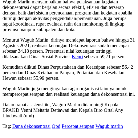
Wagub Marlin menyampaikan bahwa pelaksanaan kegiatan
dekonsentrasi dapat berjalan secara efektif, efisien dan terserap
dengan baik dari sistem perencanaan program dan kegiatan apabila
diiringi dengan aktivitas pengendalian/pemantauan. Juga berupa
rapat koordinasi, rapat evaluasi rutin dan monitoring di lingkup
provinsi maupun kabupaten dan kota.
Menurut Wagub Marlin, dirinya mendapat laporan bahwa hingga 31
Agustus 2021, realisasi keuangan Dekonsentrasi sudah mencapai
sebesar 34,18 persen. Presentasi nilai keuangan tertinggi
dilaksanakan Dinas Sosial Provinsi
Kepri
sebesar 59,71 persen.
Kemudian diikuti Dinas Perpustakaan dan Kearsipan sebesar 56,42
persen dan Dinas Ketahanan Pangan, Pertanian dan Kesehatan
Hewan sebesar 55,99 persen.
Wagub Marlin juga mengingatkan agar organisasi lainnya untuk
mempercepat serapan dan realisasi keuangan dana dekonsentrasi ini.
Dalam rapat asistensi itu, Wagub Marlin didampingi Kepala
BPAKD Venni Meitaria Detiawati dan Kepala Biro Ortal Any
Lindawati.(uml)
Tag:
Dana dekonsentrasi
Opd
Percepat serapan
Wagub marlin