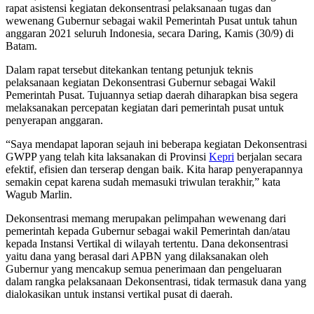
rapat asistensi kegiatan dekonsentrasi pelaksanaan tugas dan
wewenang Gubernur sebagai wakil Pemerintah Pusat untuk tahun
anggaran 2021 seluruh Indonesia, secara Daring, Kamis (30/9) di
Batam.
Dalam rapat tersebut ditekankan tentang petunjuk teknis
pelaksanaan kegiatan Dekonsentrasi Gubernur sebagai Wakil
Pemerintah Pusat. Tujuannya setiap daerah diharapkan bisa segera
melaksanakan percepatan kegiatan dari pemerintah pusat untuk
penyerapan anggaran.
“Saya mendapat laporan sejauh ini beberapa kegiatan Dekonsentrasi
GWPP yang telah kita laksanakan di Provinsi
Kepri
berjalan secara
efektif, efisien dan terserap dengan baik. Kita harap penyerapannya
semakin cepat karena sudah memasuki triwulan terakhir,” kata
Wagub Marlin.
Dekonsentrasi memang merupakan pelimpahan wewenang dari
pemerintah kepada Gubernur sebagai wakil Pemerintah dan/atau
kepada Instansi Vertikal di wilayah tertentu. Dana dekonsentrasi
yaitu dana yang berasal dari APBN yang dilaksanakan oleh
Gubernur yang mencakup semua penerimaan dan pengeluaran
dalam rangka pelaksanaan Dekonsentrasi, tidak termasuk dana yang
dialokasikan untuk instansi vertikal pusat di daerah.