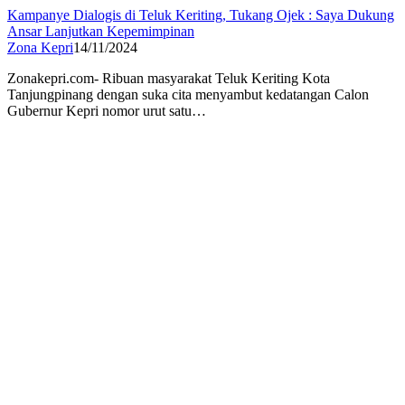
Kampanye Dialogis di Teluk Keriting, Tukang Ojek : Saya Dukung
Ansar Lanjutkan Kepemimpinan
Zona Kepri
14/11/2024
Zonakepri.com- Ribuan masyarakat Teluk Keriting Kota
Tanjungpinang dengan suka cita menyambut kedatangan Calon
Gubernur Kepri nomor urut satu…