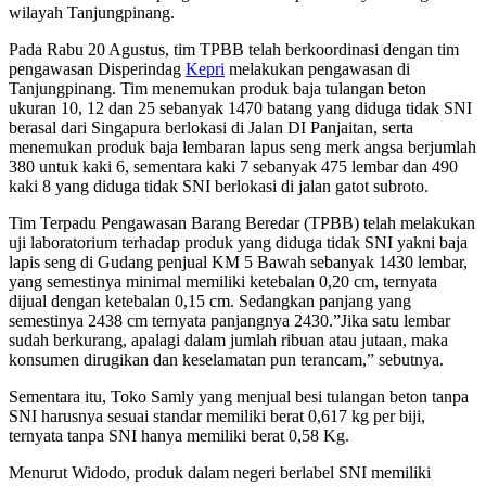
wilayah Tanjungpinang.
Pada Rabu 20 Agustus, tim TPBB telah berkoordinasi dengan tim
pengawasan Disperindag
Kepri
melakukan pengawasan di
Tanjungpinang. Tim menemukan produk baja tulangan beton
ukuran 10, 12 dan 25 sebanyak 1470 batang yang diduga tidak SNI
berasal dari Singapura berlokasi di Jalan DI Panjaitan, serta
menemukan produk baja lembaran lapus seng merk angsa berjumlah
380 untuk kaki 6, sementara kaki 7 sebanyak 475 lembar dan 490
kaki 8 yang diduga tidak SNI berlokasi di jalan gatot subroto.
Tim Terpadu Pengawasan Barang Beredar (TPBB) telah melakukan
uji laboratorium terhadap produk yang diduga tidak SNI yakni baja
lapis seng di Gudang penjual KM 5 Bawah sebanyak 1430 lembar,
yang semestinya minimal memiliki ketebalan 0,20 cm, ternyata
dijual dengan ketebalan 0,15 cm. Sedangkan panjang yang
semestinya 2438 cm ternyata panjangnya 2430.”Jika satu lembar
sudah berkurang, apalagi dalam jumlah ribuan atau jutaan, maka
konsumen dirugikan dan keselamatan pun terancam,” sebutnya.
Sementara itu, Toko Samly yang menjual besi tulangan beton tanpa
SNI harusnya sesuai standar memiliki berat 0,617 kg per biji,
ternyata tanpa SNI hanya memiliki berat 0,58 Kg.
Menurut Widodo, produk dalam negeri berlabel SNI memiliki