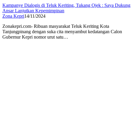
Kampanye Dialogis di Teluk Keriting, Tukang Ojek : Saya Dukung
Ansar Lanjutkan Kepemimpinan
Zona Kepri
14/11/2024
Zonakepri.com- Ribuan masyarakat Teluk Keriting Kota
Tanjungpinang dengan suka cita menyambut kedatangan Calon
Gubernur Kepri nomor urut satu…