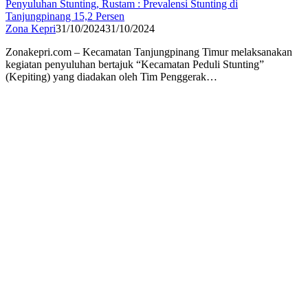
Penyuluhan Stunting, Rustam : Prevalensi Stunting di
Tanjungpinang 15,2 Persen
Zona Kepri
31/10/2024
31/10/2024
Zonakepri.com – Kecamatan Tanjungpinang Timur melaksanakan
kegiatan penyuluhan bertajuk “Kecamatan Peduli Stunting”
(Kepiting) yang diadakan oleh Tim Penggerak…