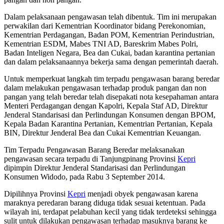
Dalam pelaksanaan pengawasan telah dibentuk. Tim ini merupakan
perwakilan dari Kementrian Koordinator bidang Perekonomian,
Kementrian Perdagangan, Badan POM, Kementrian Perindustrian,
Kementrian ESDM, Mabes TNI AD, Bareskrim Mabes Polri,
Badan Inteligen Negara, Bea dan Cukai, badan karantina pertanian
dan dalam pelaksanaannya bekerja sama dengan pemerintah daerah.
Untuk memperkuat langkah tim terpadu pengawasan barang beredar
dalam melakukan pengawasan terhadap produk pangan dan non
pangan yang telah beredar telah disepakati nota kesepahaman antara
Menteri Perdagangan dengan Kapolri, Kepala Staf AD, Direktur
Jenderal Standarisasi dan Perlindungan Konsumen dengan BPOM,
Kepala Badan Karantina Pertanian, Kementrian Pertanian, Kepala
BIN, Direktur Jenderal Bea dan Cukai Kementrian Keuangan.
Tim Terpadu Pengawasan Barang Beredar melaksanakan
pengawasan secara terpadu di Tanjungpinang Provinsi
Kepri
dipimpin Direktur Jenderal Standarisasi dan Perlindungan
Konsumen Widodo, pada Rabu 3 September 2014.
Dipilihnya Provinsi
Kepri
menjadi obyek pengawasan karena
maraknya peredaran barang diduga tidak sesuai ketentuan. Pada
wilayah ini, terdapat pelabuhan kecil yang tidak terdeteksi sehingga
sulit untuk dilakukan pengawasan terhadap masuknya barang ke