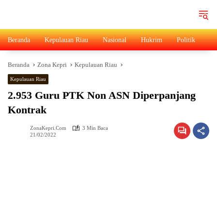
Langsung
ke
konten
Beranda
Kepulauan Riau
Nasional
Hukrim
Politik
Ad
Beranda
Zona Kepri
Kepulauan Riau
Kepulauan Riau
2.953 Guru PTK Non ASN Diperpanjang
Kontrak
ZonaKepri.com
3 Min Baca
21/02/2022