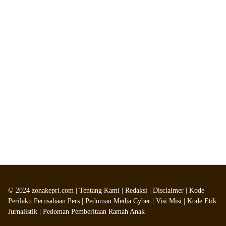
©
2024
zonakepri.com |
Tentang Kami
|
Redaksi
|
Disclaimer
|
Kode
Perilaku Perusahaan Pers
|
Pedoman Media Cyber
|
Visi Misi
|
Kode Etik
Jurnalistik
|
Pedoman Pemberitaan Ramah Anak