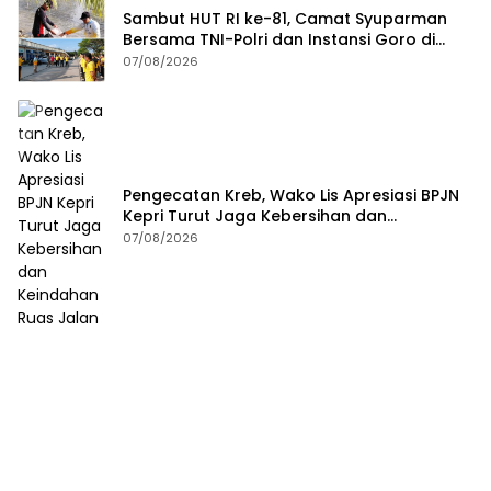
Sambut HUT RI ke-81, Camat Syuparman
Bersama TNI-Polri dan Instansi Goro di
Pantai Piwang
07/08/2026
Pengecatan Kreb, Wako Lis Apresiasi BPJN
Kepri Turut Jaga Kebersihan dan
Keindahan Ruas Jalan
07/08/2026