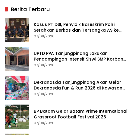
Berita Terbaru
Kasus PT DSI, Penyidik Bareskrim Polri
Serahkan Berkas dan Tersangka AS ke
Kejari Depok
07/08/2026
UPTD PPA Tanjungpinang Lakukan
Pendampingan Intensif Siswi SMP Korban
Asusila
07/08/2026
Dekranasda Tanjungpinang Akan Gelar
Dekranasda Fun & Run 2026 di Kawasan
Gedung Gonggong
07/08/2026
BP Batam Gelar Batam Prime International
Grassroot Football Festival 2026
07/08/2026