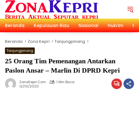
Langsung
ke
konten
Beranda
Kepulauan Riau
Nasional
Hukrim
Pol
Beranda
Zona Kepri
Tanjungpinang
Tanjungpinang
25 Orang Tim Pemenangan Antarkan
Paslon Ansar – Marlin Di DPRD Kepri
ZonaKepri.com
1 Min Baca
12/10/2020