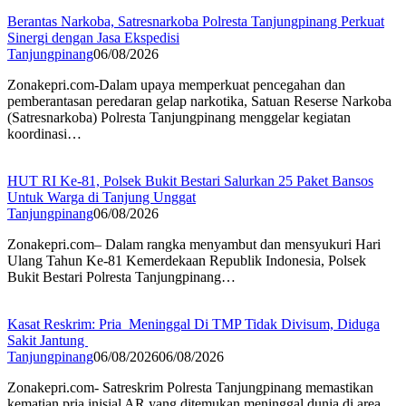
Berantas Narkoba, Satresnarkoba Polresta Tanjungpinang Perkuat
Sinergi dengan Jasa Ekspedisi
Tanjungpinang
06/08/2026
Zonakepri.com-Dalam upaya memperkuat pencegahan dan
pemberantasan peredaran gelap narkotika, Satuan Reserse Narkoba
(Satresnarkoba) Polresta Tanjungpinang menggelar kegiatan
koordinasi…
HUT RI Ke-81, Polsek Bukit Bestari Salurkan 25 Paket Bansos
Untuk Warga di Tanjung Unggat
Tanjungpinang
06/08/2026
Zonakepri.com– Dalam rangka menyambut dan mensyukuri Hari
Ulang Tahun Ke-81 Kemerdekaan Republik Indonesia, Polsek
Bukit Bestari Polresta Tanjungpinang…
Kasat Reskrim: Pria Meninggal Di TMP Tidak Divisum, Diduga
Sakit Jantung
Tanjungpinang
06/08/2026
06/08/2026
Zonakepri.com- Satreskrim Polresta Tanjungpinang memastikan
kematian pria inisial AR yang ditemukan meninggal dunia di area