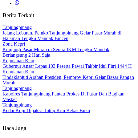
Berita Terkait
Tanjungpinang
Jelang Lebaran, Pemko Tanjungpinang Gelar Pasar Murah di
Halaman Tengku Mandak Bincen
Zona Kepri
Kunjungi Pasar Murah di Sentra IKM Tengku Mandak,
Berlangsung 2 Hari Saja
Kepulauan Riau
Gubernur Ansar Lepas 103 Peserta Pawai Takbir Idul Fitri 1444 H
Kepulauan Riau
Tindaklanjuti Arahan Presiden, Pemprov Kepri Gelar Bazar Pangan
Murah
Tanjungpinang
Kapolres Tanjungpinang Pantau Prokes Di Pasar Dan Bagikan
Masker
Tanjungpinang
Kedai Kopi Dipaksa Tutup Kim Bebas Buka
Baca Juga