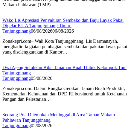
Makam Pahlawan (TMP)…
Wako Lis Apresiasi Penyaluran Sembako dan Baju Layak Pakai
Digelar KUA Tanjungpinang Timur
Tanjungpinang
06/08/2026
06/08/2026
Zonakepri.com– Wali Kota Tanjungpinang, Lis Darmansyah,
menghadiri kegiatan pembagian sembako dan pakaian layak pakai
yang diselenggarakan di Kantor…
Dwi Ajeng Serahkan Bibit Tanaman Buah Untuk Kelompok Tani
Tanjungpinang
Tanjungpinang
05/08/2026
Zonakepri.com- Dalam Rangka Gerakan Tanam Buah Produktif,
Kementerian Kehutanan dan DPD RI bersinergi untuk Ketahanan
Pangan dan Pelestarian…
Seorang Pria Ditemukan Meninggal di Area Taman Makam
Pahlawan Tanjungpinang
Tanjungpinang
05/08/2026