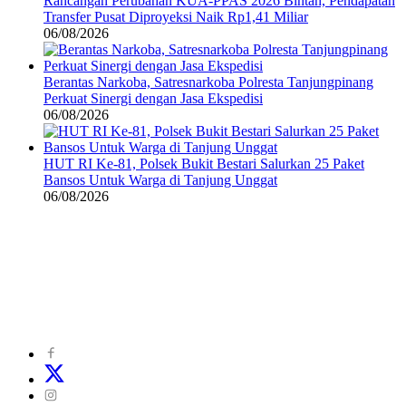
Rancangan Perubahan KUA-PPAS 2026 Bintan, Pendapatan
Transfer Pusat Diproyeksi Naik Rp1,41 Miliar
06/08/2026
Berantas Narkoba, Satresnarkoba Polresta Tanjungpinang
Perkuat Sinergi dengan Jasa Ekspedisi
06/08/2026
HUT RI Ke-81, Polsek Bukit Bestari Salurkan 25 Paket
Bansos Untuk Warga di Tanjung Unggat
06/08/2026
©
2024
zonakepri.com |
Tentang Kami
|
Redaksi
|
Disclaimer
|
Kode Perilaku Perusahaan Pers
|
Pedoman Media Cyber
|
Visi Misi
|
Kode Etik Jurnalistik
|
Pedoman Pemberitaan Ramah Anak