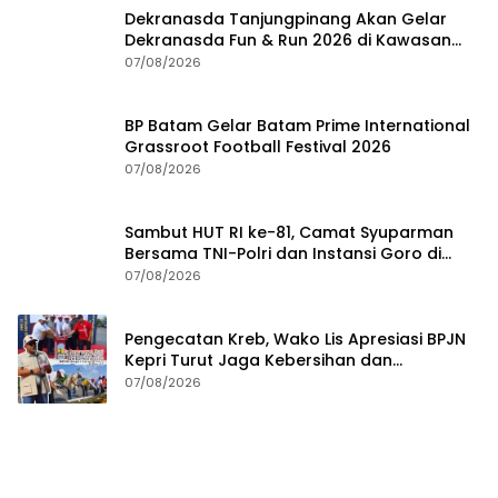
Dekranasda Tanjungpinang Akan Gelar
Dekranasda Fun & Run 2026 di Kawasan
Gedung Gonggong
07/08/2026
BP Batam Gelar Batam Prime International
Grassroot Football Festival 2026
07/08/2026
Sambut HUT RI ke-81, Camat Syuparman
Bersama TNI-Polri dan Instansi Goro di
Pantai Piwang
07/08/2026
Pengecatan Kreb, Wako Lis Apresiasi BPJN
Kepri Turut Jaga Kebersihan dan
Keindahan Ruas Jalan
07/08/2026