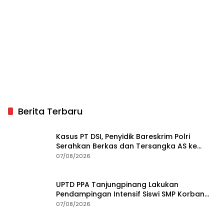
Berita Terbaru
Kasus PT DSI, Penyidik Bareskrim Polri
Serahkan Berkas dan Tersangka AS ke
Kejari Depok
07/08/2026
UPTD PPA Tanjungpinang Lakukan
Pendampingan Intensif Siswi SMP Korban
Asusila
07/08/2026