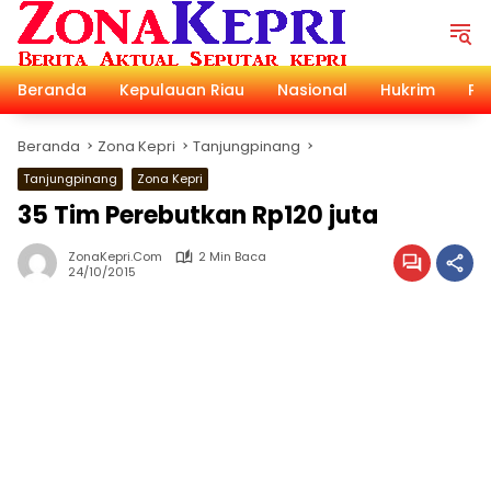
Langsung
ke
konten
Beranda
Kepulauan Riau
Nasional
Hukrim
Pol
Beranda
Zona Kepri
Tanjungpinang
Tanjungpinang
Zona Kepri
35 Tim Perebutkan Rp120 juta
ZonaKepri.com
2 Min Baca
24/10/2015