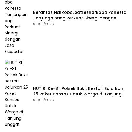
Berantas Narkoba, Satresnarkoba Polresta
Tanjungpinang Perkuat Sinergi dengan
Jasa Ekspedisi
06/08/2026
HUT RI Ke-81, Polsek Bukit Bestari Salurkan
25 Paket Bansos Untuk Warga di Tanjung
Unggat
06/08/2026