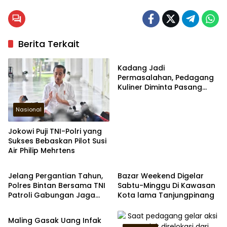
Berita Terkait
Zona Kepri
Kadang Jadi
Permasalahan, Pedagang
Kuliner Diminta Pasang
Daftar Harga Makanan di
Stan Jualan
Nasional
Jokowi Puji TNI-Polri yang
Sukses Bebaskan Pilot Susi
Air Philip Mehrtens
Zona Kepri
Zona Kepri
Jelang Pergantian Tahun,
Bazar Weekend Digelar
Polres Bintan Bersama TNI
Sabtu-Minggu Di Kawasan
Patroli Gabungan Jaga
Kota lama Tanjungpinang
Zona Kepri
Kamtibmas
Maling Gasak Uang Infak