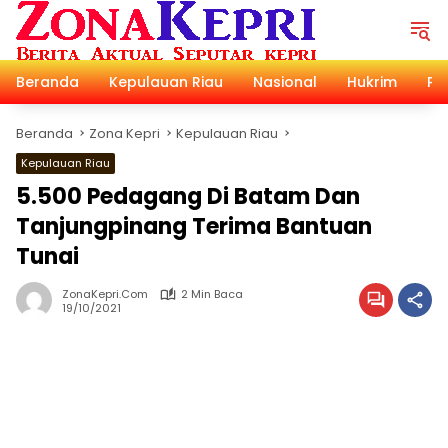
Langsung
ke
konten
Beranda
Kepulauan Riau
Nasional
Hukrim
Pol
Beranda
Zona Kepri
Kepulauan Riau
Kepulauan Riau
5.500 Pedagang Di Batam Dan
Tanjungpinang Terima Bantuan
Tunai
ZonaKepri.com
2 Min Baca
19/10/2021