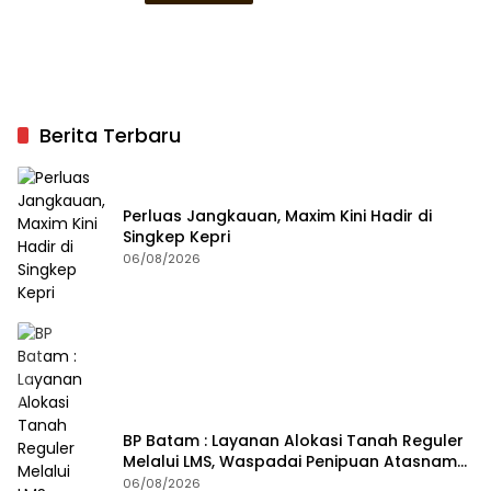
Berita Terbaru
Perluas Jangkauan, Maxim Kini Hadir di
Singkep Kepri
06/08/2026
BP Batam : Layanan Alokasi Tanah Reguler
Melalui LMS, Waspadai Penipuan Atasnama
Institusi
06/08/2026