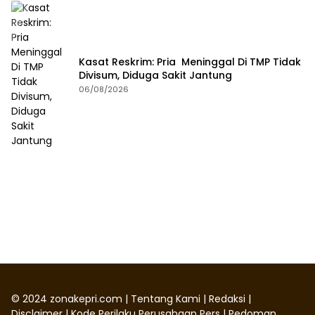
Kasat Reskrim: Pria Meninggal Di TMP Tidak
Divisum, Diduga Sakit Jantung
06/08/2026
©
2024
zonakepri.com |
Tentang Kami
|
Redaksi
|
Disclaimer
|
Kode Perilaku Perusahaan Pers
|
Pedoman