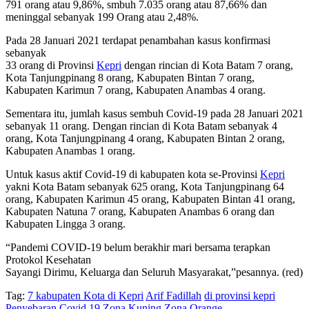
791 orang atau 9,86%, smbuh 7.035 orang atau 87,66% dan
meninggal sebanyak 199 Orang atau 2,48%.
Pada 28 Januari 2021 terdapat penambahan kasus konfirmasi
sebanyak
33 orang di Provinsi
Kepri
dengan rincian di Kota Batam 7 orang,
Kota Tanjungpinang 8 orang, Kabupaten Bintan 7 orang,
Kabupaten Karimun 7 orang, Kabupaten Anambas 4 orang.
Sementara itu, jumlah kasus sembuh Covid-19 pada 28 Januari 2021
sebanyak 11 orang. Dengan rincian di Kota Batam sebanyak 4
orang, Kota Tanjungpinang 4 orang, Kabupaten Bintan 2 orang,
Kabupaten Anambas 1 orang.
Untuk kasus aktif Covid-19 di kabupaten kota se-Provinsi
Kepri
yakni Kota Batam sebanyak 625 orang, Kota Tanjungpinang 64
orang, Kabupaten Karimun 45 orang, Kabupaten Bintan 41 orang,
Kabupaten Natuna 7 orang, Kabupaten Anambas 6 orang dan
Kabupaten Lingga 3 orang.
“Pandemi COVID-19 belum berakhir mari bersama terapkan
Protokol Kesehatan
Sayangi Dirimu, Keluarga dan Seluruh Masyarakat,”pesannya. (red)
Tag:
7 kabupaten Kota di Kepri
Arif Fadillah
di provinsi kepri
Penyebaran Covid 19
Zona Kuning
Zona Orange