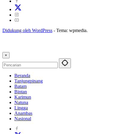
Didukung oleh WordPress
-
Tema: wpmedia.
×
Beranda
Tanjungpinang
Batam
Bintan
Karimun
Natuna
Lingga
Anambas
Nasional