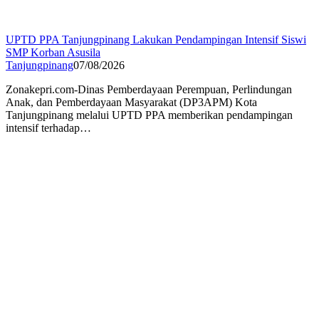
UPTD PPA Tanjungpinang Lakukan Pendampingan Intensif Siswi
SMP Korban Asusila
Tanjungpinang
07/08/2026
Zonakepri.com-Dinas Pemberdayaan Perempuan, Perlindungan
Anak, dan Pemberdayaan Masyarakat (DP3APM) Kota
Tanjungpinang melalui UPTD PPA memberikan pendampingan
intensif terhadap…