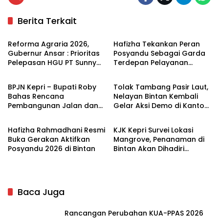
Berita Terkait
Kepulauan Riau
Bintan
Reforma Agraria 2026,
Hafizha Tekankan Peran
Gubernur Ansar : Prioritas
Posyandu Sebagai Garda
Pelepasan HGU PT Sunny
Terdepan Pelayanan
Bintan
Kepulauan Riau
Mas Prima Agung 3000 Ha
Masyarakat
di Bintan
BPJN Kepri – Bupati Roby
Tolak Tambang Pasir Laut,
Bahas Rencana
Nelayan Bintan Kembali
Pembangunan Jalan dan
Gelar Aksi Demo di Kantor
Bintan
Kepulauan Riau
Jembatan di Bintan
Gubernur Kepri
Hafizha Rahmadhani Resmi
KJK Kepri Survei Lokasi
Buka Gerakan Aktifkan
Mangrove, Penanaman di
Posyandu 2026 di Bintan
Bintan Akan Dihadiri
Menhut dan DPR RI
Baca Juga
Rancangan Perubahan KUA-PPAS 2026