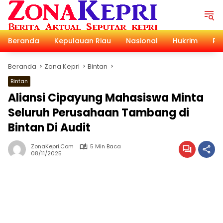
Langsung
ke
konten
Beranda
Kepulauan Riau
Nasional
Hukrim
Pol
Beranda
Zona Kepri
Bintan
Bintan
Aliansi Cipayung Mahasiswa Minta
Seluruh Perusahaan Tambang di
Bintan Di Audit
ZonaKepri.com
5 Min Baca
08/11/2025