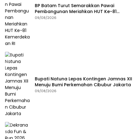
BP Batam Turut Semarakkan Pawai
Pembangunan Meriahkan HUT Ke-81
Kemerdekaan RI
09/08/2026
Bupati Natuna Lepas Kontingen Jamnas XII
Menuju Bumi Perkemahan Cibubur Jakarta
09/08/2026