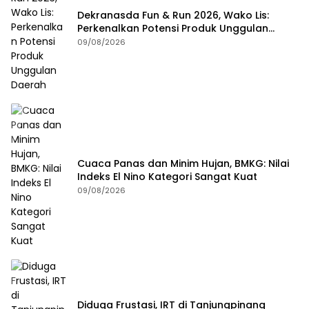
Dekranasda Fun & Run 2026, Wako Lis:
Perkenalkan Potensi Produk Unggulan
Daerah
09/08/2026
Cuaca Panas dan Minim Hujan, BMKG: Nilai
Indeks El Nino Kategori Sangat Kuat
09/08/2026
Diduga Frustasi, IRT di Tanjungpinang