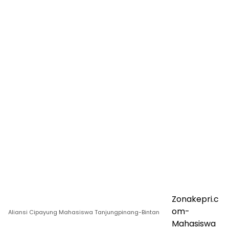
Zonakepri.c
om-
Aliansi Cipayung Mahasiswa Tanjungpinang-Bintan
Mahasiswa