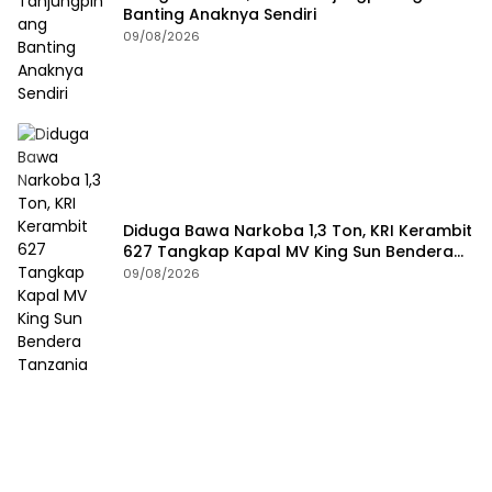
Banting Anaknya Sendiri
09/08/2026
Diduga Bawa Narkoba 1,3 Ton, KRI Kerambit
627 Tangkap Kapal MV King Sun Bendera
Tanzania
09/08/2026