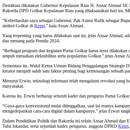
Demikian dikatakan Gubernur Kepulauan Riau H. Ansar Ahmad S
Rakorda DPD Golkar Kepulauan Riau yang dilaksanakan hari ini, Mi
“Keberhasilan saya sebagai Gubernur, Pak Aunur Rafik sebagai Bupat
simbol Golkar di
Kepri
,” kata Ansar Ahmad.
Yang terpenting yang harus dilakukan saat ini, jelas Ansar Ahmad, a
dan menang pada Pemilu 2024.
“Berbagai program dan kegiatan Partai Golkar harus terus dilakukan 
ampuh menaikan elektabilitas serta popularitas Golkar,” jelas Ansa
Sementara itu, Wakil Ketua Umum Bidang Penggalangan Strategis DPP
kreator menjadi salah satu faktor penting bagi kemenangan sebuah part
Menurut Erwin, teknologi informasi telah mengalami revolusi yang lua
masyarakat.
Karena itu, Erwin berharap seluruh kader dan pengurus Partai Golka
“Gaya-gaya konvensional mulai ditinggalkan, saat ini eranya kampanye
mengedepankan cara-cara digital dalam kampanye,” jelas Erwin singk
Dalam Pendidikan Politik dan Rakorda ini selain Ansar Ahmad dan 
Taba Iskandar, serta sejumlah kader, pengurus, anggota DPRD
Kepri