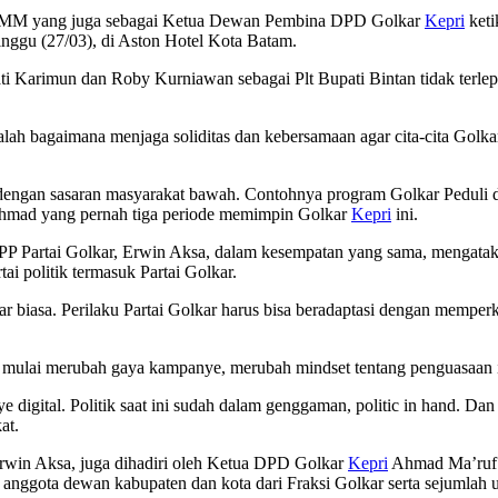
E MM yang juga sebagai Ketua Dewan Pembina DPD Golkar
Kepri
keti
nggu (27/03), di Aston Hotel Kota Batam.
i Karimun dan Roby Kurniawan sebagai Plt Bupati Bintan tidak terlepa
dalah bagaimana menjaga soliditas dan kebersamaan agar cita-cita Golk
dengan sasaran masyarakat bawah. Contohnya program Golkar Peduli di 
r Ahmad yang pernah tiga periode memimpin Golkar
Kepri
ini.
 Partai Golkar, Erwin Aksa, dalam kesempatan yang sama, mengatakan,
ai politik termasuk Partai Golkar.
r biasa. Perilaku Partai Golkar harus bisa beradaptasi dengan memperku
r mulai merubah gaya kampanye, merubah mindset tentang penguasaan in
 digital. Politik saat ini sudah dalam genggaman, politic in hand. Dan
at.
Erwin Aksa, juga dihadiri oleh Ketua DPD Golkar
Kepri
Ahmad Ma’ruf M
, anggota dewan kabupaten dan kota dari Fraksi Golkar serta sejumlah 