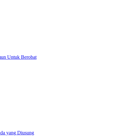
mun Untuk Berobat
da yang Diusung