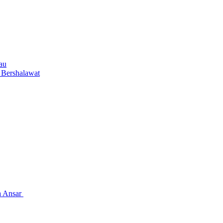
au
 Bershalawat
a Ansar