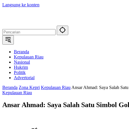
Langsung ke konten
Beranda
Kepulauan Riau
Nasional
Hukrim
Politik
Advertorial
Beranda
Zona Kepri
Kepulauan Riau
Ansar Ahmad: Saya Salah Satu
Kepulauan Riau
Ansar Ahmad: Saya Salah Satu Simbol Go