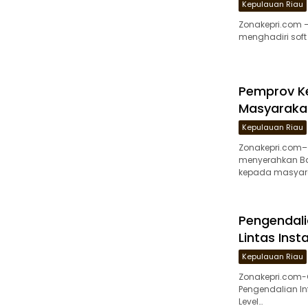
Kepulauan Riau
Zonakepri.com –
menghadiri soft
Pemprov Ke
Masyaraka
Kepulauan Riau
Zonakepri.com–
menyerahkan Ba
kepada masyar
Pengendalia
Lintas Inst
Kepulauan Riau
Zonakepri.com-
Pengendalian In
Level…