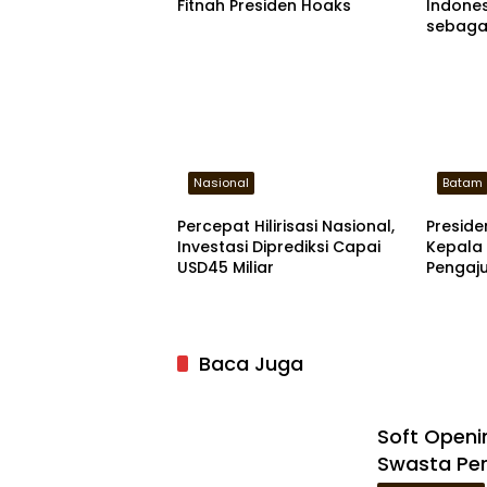
Fitnah Presiden Hoaks
Indone
sebaga
Nasional
Batam
Percepat Hilirisasi Nasional,
Preside
Investasi Diprediksi Capai
Kepala
USD45 Miliar
Pengaj
Kawasa
Baca Juga
Soft Openi
Swasta Per