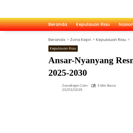
Langsung
ke
konten
Beranda
Kepulauan Riau
Nasion
Beranda
Zona Kepri
Kepulauan Riau
Kepulauan Riau
Ansar-Nyanyang Resm
2025-2030
ZonaKepri.com
3 Min Baca
20/02/2025