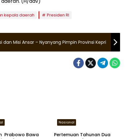
 daerah. (H/adv)
an kepala daerah
Presiden RI
Visi dan Misi Ansar – Nyanyang Pimpin Provinsi Kepri
al
Nasional
h Prabowo Bawa
Pertemuan Tahunan Dua