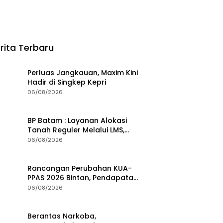
rita Terbaru
Perluas Jangkauan, Maxim Kini
Hadir di Singkep Kepri
06/08/2026
BP Batam : Layanan Alokasi
Tanah Reguler Melalui LMS,
Waspadai Penipuan Atasnama
06/08/2026
Institusi
Rancangan Perubahan KUA-
PPAS 2026 Bintan, Pendapatan
Transfer Pusat Diproyeksi Naik
06/08/2026
Rp1,41 Miliar
Berantas Narkoba,