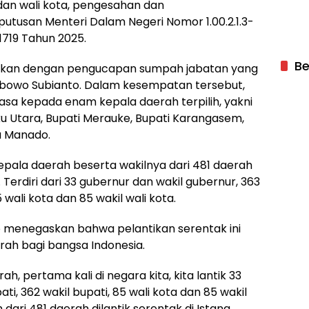
dan wali kota, pengesahan dan
tusan Menteri Dalam Negeri Nomor 1.00.2.1.3-
1719 Tahun 2025.
Be
jutkan dengan pengucapan sumpah jabatan yang
rabowo Subianto. Dalam kesempatan tersebut,
sa kepada enam kepala daerah terpilih, yakni
 Utara, Bupati Merauke, Bupati Karangasem,
a Manado.
epala daerah beserta wakilnya dari 481 daerah
 Terdiri dari 33 gubernur dan wakil gubernur, 363
 wali kota dan 85 wakil wali kota.
 menegaskan bahwa pelantikan serentak ini
ah bagi bangsa Indonesia.
h, pertama kali di negara kita, kita lantik 33
ti, 362 wakil bupati, 85 wali kota dan 85 wakil
dari 481 daerah dilantik serentak di Istana