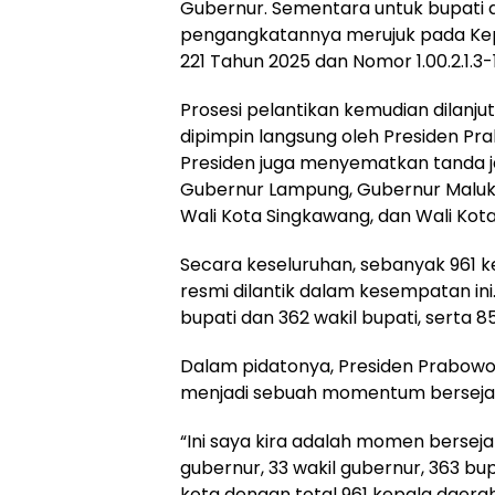
Gubernur. Sementara untuk bupati 
pengangkatannya merujuk pada Kepu
221 Tahun 2025 dan Nomor 1.00.2.1.3-
Prosesi pelantikan kemudian dilan
dipimpin langsung oleh Presiden P
Presiden juga menyematkan tanda ja
Gubernur Lampung, Gubernur Maluku
Wali Kota Singkawang, dan Wali Kot
Secara keseluruhan, sebanyak 961 k
resmi dilantik dalam kesempatan ini.
bupati dan 362 wakil bupati, serta 85
Dalam pidatonya, Presiden Prabowo
menjadi sebuah momentum bersejar
“Ini saya kira adalah momen bersejara
gubernur, 33 wakil gubernur, 363 bupa
kota dengan total 961 kepala daerah 