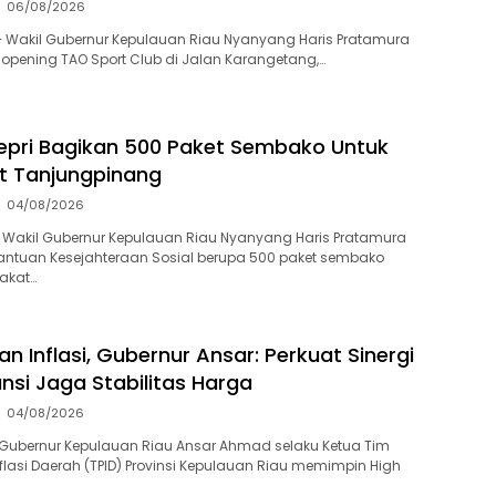
06/08/2026
 Wakil Gubernur Kepulauan Riau Nyanyang Haris Pratamura
 opening TAO Sport Club di Jalan Karangetang,…
pri Bagikan 500 Paket Sembako Untuk
t Tanjungpinang
04/08/2026
 Wakil Gubernur Kepulauan Riau Nyanyang Haris Pratamura
ntuan Kesejahteraan Sosial berupa 500 paket sembako
akat…
n Inflasi, Gubernur Ansar: Perkuat Sinergi
ansi Jaga Stabilitas Harga
04/08/2026
Gubernur Kepulauan Riau Ansar Ahmad selaku Ketua Tim
flasi Daerah (TPID) Provinsi Kepulauan Riau memimpin High