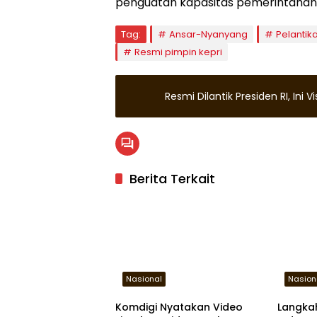
penguatan kapasitas pemerintahan
Tag:
Ansar-Nyanyang
Pelantik
Resmi pimpin kepri
Resmi Dilantik Presiden RI, Ini 
Berita Terkait
Nasional
Nasion
Komdigi Nyatakan Video
Langka