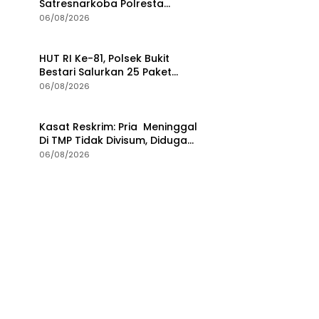
Satresnarkoba Polresta
Tanjungpinang Perkuat Sinergi
06/08/2026
dengan Jasa Ekspedisi
HUT RI Ke-81, Polsek Bukit
Bestari Salurkan 25 Paket
Bansos Untuk Warga di
06/08/2026
Tanjung Unggat
Kasat Reskrim: Pria Meninggal
Di TMP Tidak Divisum, Diduga
Sakit Jantung
06/08/2026