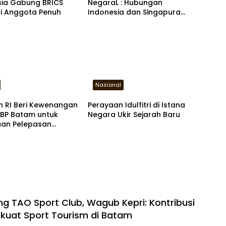
sia Gabung BRICS
NegaraL : Hubungan
i Anggota Penuh
Indonesia dan Singapura
Sudah Dekat Sejak Dulu
Nasional
n RI Beri Kewenangan
Perayaan Idulfitri di Istana
 BP Batam untuk
Negara Ukir Sejarah Baru
uan Pelepasan
n Hutan
ng TAO Sport Club, Wagub Kepri: Kontribusi
kuat Sport Tourism di Batam