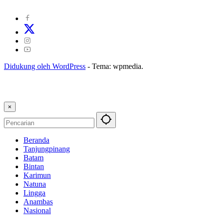
Kode Etik Jurnalistik
|
Pedoman Pemberitaan Ramah Anak
Didukung oleh WordPress
-
Tema: wpmedia.
×
Beranda
Tanjungpinang
Batam
Bintan
Karimun
Natuna
Lingga
Anambas
Nasional