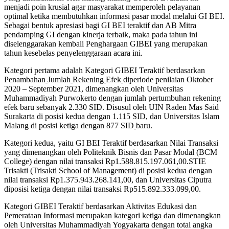
menjadi poin krusial agar masyarakat memperoleh pelayanan
optimal ketika membutuhkan informasi pasar modal melalui GI BEI.
Sebagai bentuk apresiasi bagi GI BEI teraktif dan AB Mitra
pendamping GI dengan kinerja terbaik, maka pada tahun ini
diselenggarakan kembali Penghargaan GIBEI yang merupakan
tahun kesebelas penyelenggaraan acara ini.
Kategori pertama adalah Kategori GIBEI Teraktif berdasarkan
Penambahan
Jumlah
Rekening
Efek
diperiode penilaian Oktober
2020 – September 2021, dimenangkan oleh Universitas
Muhammadiyah Purwokerto dengan jumlah pertumbuhan rekening
efek baru sebanyak 2.330 SID. Disusul oleh UIN Raden Mas Said
Surakarta di posisi kedua dengan 1.115 SID, dan Universitas Islam
Malang di posisi ketiga dengan 877 SID
baru.
Kategori kedua, yaitu GI BEI Teraktif berdasarkan Nilai Transaksi
yang dimenangkan oleh Politeknik Bisnis dan Pasar Modal (BCM
College) dengan nilai transaksi Rp1.588.815.197.061,00.STIE
Trisakti (Trisakti School of Management) di posisi kedua dengan
nilai transaksi Rp1.375.943.268.141,00, dan Universitas Ciputra
diposisi ketiga dengan nilai transaksi Rp515.892.333.099,00.
Kategori GIBEI Teraktif berdasarkan Aktivitas Edukasi dan
Pemerataan Informasi merupakan kategori ketiga dan dimenangkan
oleh Universitas Muhammadiyah Yogyakarta dengan total angka