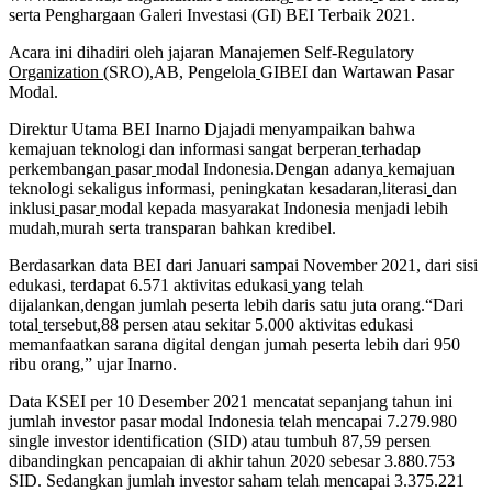
serta Penghargaan Galeri Investasi (GI) BEI Terbaik 2021.
Acara ini dihadiri oleh jajaran Manajemen Self-Regulatory
Organization
(SRO),AB, Pengelola
GIBEI dan Wartawan Pasar
Modal.
Direktur Utama BEI Inarno Djajadi menyampaikan bahwa
kemajuan teknologi dan informasi sangat berperan
terhadap
perkembangan
pasar
modal Indonesia.Dengan adanya
kemajuan
teknologi sekaligus informasi, peningkatan kesadaran,literasi
dan
inklusi
pasar
modal kepada masyarakat Indonesia menjadi lebih
mudah,murah serta transparan bahkan kredibel.
Berdasarkan data BEI dari Januari sampai November 2021, dari sisi
edukasi, terdapat 6.571 aktivitas edukasi
yang telah
dijalankan,dengan jumlah peserta lebih daris satu juta orang.“Dari
total
tersebut,88 persen atau sekitar 5.000 aktivitas edukasi
memanfaatkan sarana digital dengan jumah peserta lebih dari 950
ribu orang,” ujar Inarno.
Data KSEI per 10 Desember 2021 mencatat sepanjang tahun ini
jumlah investor pasar modal Indonesia telah mencapai 7.279.980
single investor identification (SID) atau tumbuh 87,59 persen
dibandingkan pencapaian di akhir tahun 2020 sebesar 3.880.753
SID. Sedangkan jumlah investor saham telah mencapai 3.375.221