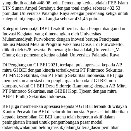
yang diraih adalah 448,98 poin. Pemenang kedua adalah FEB Islam
UIN Sunan Ampel Surabaya dengan total angka sebesar 432,53
poin,dan Universitas Palangka Raya sebagai pemenang ketiga untuk
kategori ini
dengan
total angka sebesar 431,45 poin.
Kategori keempat,GIBEI Teraktif berdasarkan Pengembangan dan
Inovasi
Kegiatan
yang
dimenangkan oleh Universitas
Muhammadiyah Purwokerto dengan inovasi berupa Penciptaan
Inklusi Massal Melalui Program Vaksinasi Dosis 1 di Purwokerto,
diikuti oleh 628 peserta. Pemenang kedua adalah
Universitas
Ma
Chung dan pemenang ketiga adalah Universitas Palangka Raya.
Di Penghargaan GI BEI 2021, terdapat pula apresiasi kepada AB
mitra GI BEI dengan kinerja terbaik,yaitu PT Phintraco Sekuritas,
PT MNC Sekuritas, dan PT Phillip Sekuritas Indonesia. BEI juga
memberikan apresiasi dan penghargaan kepada 2 GI BEI non
kampus, yakni GI BEI Desa Sidorejo (Lampung) dengan AB
Mitra
PT
Phintraco
Sekuritas, san GIBEI
Kopi
Tjoean
dengan
mitra
ABPT Phillip Sekuritas Indonesia.
BEI juga memberikan apresiasi kepada 9 GI BEI terbaik di wilayah
Kantor Perwakilan BEI di seluruh Indonesia. Apresiasi ini diberikan
kepada kesembilan
GI BEI karena telah berperan aktif dalam
peningkatan literasi untuk pengembangan
pasar
modal
didaerah,walaupun belum
masuk
dalam
kriteria
dasar pemilihan