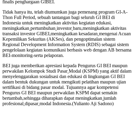
finalis penghargaan GIBEI.
Tidak hanya itu, telah diumumkan juga pemenang program GI-A-
Thon Full Period, sebuah tantangan bagi seluruh GI BEI di
Indonesia untuk meningkatkan aktivitas kegiatan edukasi,
meningkatkan
pertumbuhan
investor
baru,meningkatkan aktivitas
transaksi investor GIBEI,meningkatkan kesadaran
mengenai Acuan
Kepemilikan Sekuritas (AKSes), dan pengoptimalan sistem
Regional Development Information System (RDIS) sebagai sistem
pengelolaan kegiatan komunikasi berbasis web dengan AB bersama
BEI-monitoring-serta pelaporan.
BEI juga memberikan apresiasi kepada Pengurus GI BEI maupun
perwakilan Kelompok Studi Pasar
Modal (KSPM) yang aktif dalam
menyelenggarakan sosialisasi dan edukasi di lingkungan GI BEI
dalam bentuk dukungan untuk mengikuti pelatihan maupun ujian
sertifikasi di bidang pasar modal. Tujuannya agar kompetensi
Pengurus GI BEI maupun perwakilan KSPM dapat semakin
bertambah,sehingga diharapkan dapat meningkatkan
jumlah
profesional
dipasar
modal Indonesia.(Yulianto Aji Sadono)