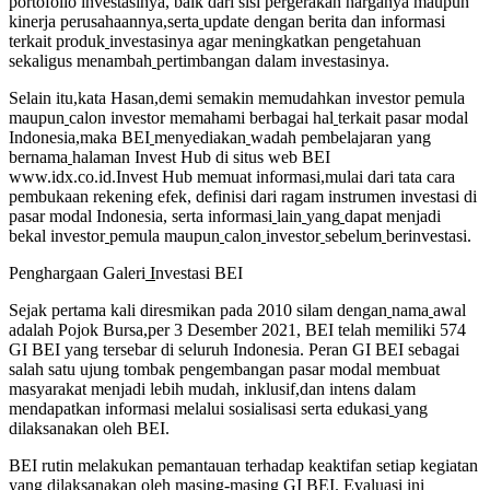
portofolio investasinya, baik dari sisi pergerakan harganya maupun
kinerja perusahaannya,serta
update dengan berita dan informasi
terkait produk
investasinya agar meningkatkan pengetahuan
sekaligus menambah
pertimbangan dalam investasinya.
Selain itu,kata Hasan,demi semakin memudahkan investor pemula
maupun
calon investor memahami berbagai hal
terkait pasar modal
Indonesia,maka BEI
menyediakan
wadah pembelajaran yang
bernama
halaman Invest Hub di situs web BEI
www.idx.co.id.Invest Hub memuat informasi,mulai dari tata cara
pembukaan rekening efek, definisi dari ragam instrumen investasi di
pasar modal Indonesia, serta informasi
lain
yang
dapat menjadi
bekal investor
pemula maupun
calon
investor
sebelum
berinvestasi.
Penghargaan Galeri
I
nvestasi BEI
Sejak pertama kali diresmikan pada 2010 silam dengan
nama
awal
adalah Pojok Bursa,per 3 Desember 2021, BEI telah memiliki 574
GI BEI yang tersebar di seluruh Indonesia. Peran GI BEI sebagai
salah satu ujung tombak pengembangan pasar modal membuat
masyarakat menjadi lebih mudah, inklusif,dan intens dalam
mendapatkan informasi melalui sosialisasi serta edukasi
yang
dilaksanakan oleh BEI.
BEI rutin melakukan pemantauan terhadap keaktifan setiap kegiatan
yang dilaksanakan oleh masing-masing GI BEI. Evaluasi ini