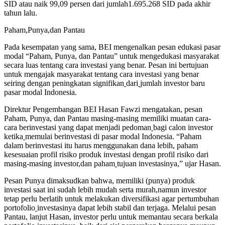
SID atau naik 99,09 persen dari jumlah1.695.268 SID pada akhir
tahun lalu.
Paham,Punya,dan Pantau
Pada kesempatan yang sama, BEI mengenalkan pesan edukasi pasar
modal “Paham, Punya, dan Pantau” untuk mengedukasi masyarakat
secara luas tentang cara investasi yang benar. Pesan ini bertujuan
untuk mengajak masyarakat tentang cara investasi yang benar
seiring dengan peningkatan signifikan
dari
jumlah investor baru
pasar modal Indonesia.
Direktur Pengembangan BEI Hasan Fawzi mengatakan, pesan
Paham, Punya, dan Pantau masing-masing memiliki muatan cara-
cara berinvestasi yang dapat menjadi pedoman
bagi calon investor
ketika
memulai berinvestasi di pasar modal Indonesia. “Paham
dalam berinvestasi itu harus menggunakan dana lebih, paham
kesesuaian profil risiko produk investasi dengan profil risiko dari
masing-masing investor,dan paham
tujuan investasinya,” ujar Hasan.
Pesan Punya dimaksudkan bahwa, memiliki (punya) produk
investasi saat ini sudah lebih mudah serta murah,namun investor
tetap perlu berlatih untuk melakukan diversifikasi agar pertumbuhan
portofolio
investasinya dapat lebih stabil dan terjaga. Melalui pesan
Pantau, lanjut Hasan, investor perlu untuk memantau secara berkala