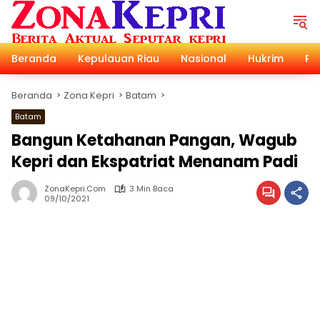
Langsung
ke
konten
Beranda
Kepulauan Riau
Nasional
Hukrim
Pol
Beranda
Zona Kepri
Batam
Batam
Bangun Ketahanan Pangan, Wagub
Kepri dan Ekspatriat Menanam Padi
ZonaKepri.com
3 Min Baca
09/10/2021