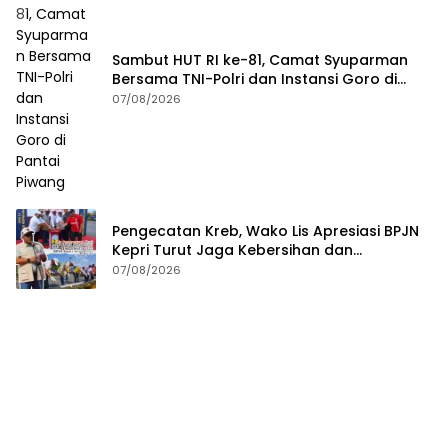
Sambut HUT RI ke-81, Camat Syuparman
Bersama TNI-Polri dan Instansi Goro di
Pantai Piwang
07/08/2026
Pengecatan Kreb, Wako Lis Apresiasi BPJN
Kepri Turut Jaga Kebersihan dan
Keindahan Ruas Jalan
07/08/2026