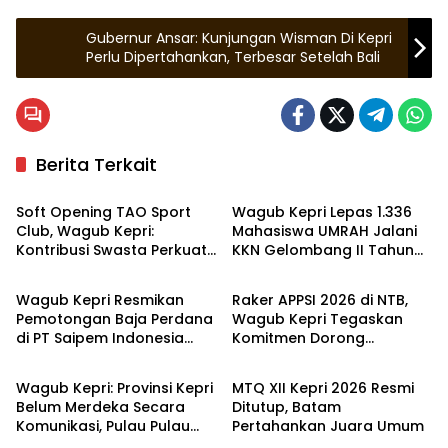
Gubernur Ansar: Kunjungan Wisman Di Kepri
Perlu Dipertahankan, Terbesar Setelah Bali
Berita Terkait
Kepulauan Riau
Kepulauan Riau
Soft Opening TAO Sport
Wagub Kepri Lepas 1.336
Club, Wagub Kepri:
Mahasiswa UMRAH Jalani
Kontribusi Swasta Perkuat
KKN Gelombang II Tahun
Kepulauan Riau
Kepulauan Riau
Sport Tourism di Batam
2026
Wagub Kepri Resmikan
Raker APPSI 2026 di NTB,
Pemotongan Baja Perdana
Wagub Kepri Tegaskan
di PT Saipem Indonesia
Komitmen Dorong
Kepulauan Riau
Kepulauan Riau
Karimun Yard
Kemajuan UMKM
Wagub Kepri: Provinsi Kepri
MTQ XII Kepri 2026 Resmi
Belum Merdeka Secara
Ditutup, Batam
Komunikasi, Pulau Pulau
Pertahankan Juara Umum
Masih Blankspot