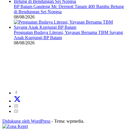
BP Batam Gandeng Mc Dermott Tanam 400 Bambu Betung
di Bendungan Sei Nongsa
08/08/2026
Penguatan Budaya Literasi, Yayasan Bersama TBM Sayang
Anak Kunjungi BP Batam
08/08/2026
©
2024
zonakepri.com |
Tentang Kami
|
Redaksi
|
Disclaimer
|
Kode Perilaku Perusahaan Pers
|
Pedoman Media Cyber
|
Visi Misi
|
Kode Etik Jurnalistik
|
Pedoman Pemberitaan Ramah Anak
Didukung oleh WordPress
-
Tema: wpmedia.