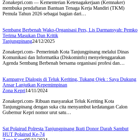
Zonakepri.com — Kementerian Ketenagakerjaan (Kemnaker)
membuka pendaftaran Bantuan Tenaga Kerja Mandiri (TKM)
Pemula Tahun 2026 sebagai bagian dari…
Sembang Berbenah Wako-Organisasi Pers, Lis Darmansyah: Pemko
Terima Masukan Dan Kritik
Tanjungpinang
24/12/2025
Zonakepri.com– Pemerintah Kota Tanjungpinang melalui Dinas
Komunikasi dan Informatika (Diskominfo) menyelenggarakan
Agenda Sembang Berbenah bersama organisasi profesi dan…
Kampanye Dialogis di Teluk Keriting, Tukang Ojek : Saya Dukung
Ansar Lanjutkan Kepemimpinan
Zona Kepri
14/11/2024
Zonakepri.com- Ribuan masyarakat Teluk Keriting Kota
Tanjungpinang dengan suka cita menyambut kedatangan Calon
Gubernur Kepri nomor urut satu…
Sat Polairud Polresta Tanjungpinang Ikuti Donor Darah Sambut
HUT Polairud Ke-74
Zona Kepri
05/11/2024