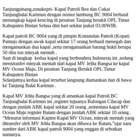
Tanjungpinang,zonakepri- Kapal Patroli Bea dan Cukai
Tanjungbalai Karimun dengan nomor lambung BC 9004 berhasil
menangkap kapal kencing di perairan Tanjung berakit OPL Timur
Kabupaten Bintan Selasa dini hari sekitar pukul 03.00WIB.
Kapal patroli BC 9004 yang di pimpin Komandan Patroli (Kopat)
Pamujo dengan awak kapal sekitar 17 orang berhasil menegah dan
mengamankan dua kapal ,serta mengamankan barang bukti berupa
50 ribu ton minyak mentah .
Saat di tangkap kedua kapal yang berbendera Indonesia ini ,sedang
menstranfer minyak mentah dari kapal MV Jelita Bangsa ke kapal
MV Ocean Maju. Di perairan Tanjung Berakit OPL Timur
Kabupaten Bintan
Selanjutnya kedua kapal tersebut langsung diamankan dan di bawa
ke Tanjung Balai Karimun .
Kapal MV Jelita Bangsa yang di amankan kapal Patroli BC
Tanjungbalai Karimun ini ,register tujuanya Balongan Cilacap dan
dengan jumlah ABK kapal sekitar 20 orang ,sementara kapal MV
Ocean Maju register Batam dengan jumlah ABK sekitar 10 orang .
“Menurut informasi Kapten Kapal MV Ocean, minyak mentah yang
ditransfer oleh MV Jelita Bangsa akan dibawa ke Batam,”ujar nara
sumber dari ABK kapal patroli 9004 yang enggan di sebutkan
namanya.