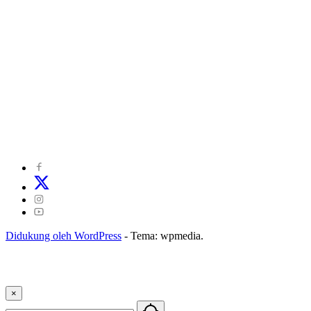
©
2024
zonakepri.com |
Tentang Kami
|
Redaksi
|
Disclaimer
|
Kode Perilaku Perusahaan Pers
|
Pedoman Media Cyber
|
Visi Misi
|
Kode Etik Jurnalistik
|
Pedoman Pemberitaan Ramah Anak
Didukung oleh WordPress
-
Tema: wpmedia.
×