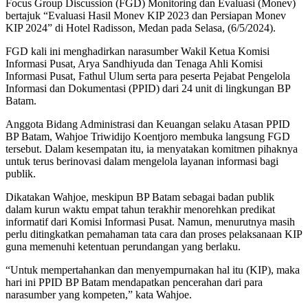
Focus Group Discussion (FGD) Monitoring dan Evaluasi (Monev)
bertajuk “Evaluasi Hasil Monev KIP 2023 dan Persiapan Monev
KIP 2024” di Hotel Radisson, Medan pada Selasa, (6/5/2024).
FGD kali ini menghadirkan narasumber Wakil Ketua Komisi
Informasi Pusat, Arya Sandhiyuda dan Tenaga Ahli Komisi
Informasi Pusat, Fathul Ulum serta para peserta Pejabat Pengelola
Informasi dan Dokumentasi (PPID) dari 24 unit di lingkungan BP
Batam.
Anggota Bidang Administrasi dan Keuangan selaku Atasan PPID
BP Batam, Wahjoe Triwidijo Koentjoro membuka langsung FGD
tersebut. Dalam kesempatan itu, ia menyatakan komitmen pihaknya
untuk terus berinovasi dalam mengelola layanan informasi bagi
publik.
Dikatakan Wahjoe, meskipun BP Batam sebagai badan publik
dalam kurun waktu empat tahun terakhir menorehkan predikat
informatif dari Komisi Informasi Pusat. Namun, menurutnya masih
perlu ditingkatkan pemahaman tata cara dan proses pelaksanaan KIP
guna memenuhi ketentuan perundangan yang berlaku.
“Untuk mempertahankan dan menyempurnakan hal itu (KIP), maka
hari ini PPID BP Batam mendapatkan pencerahan dari para
narasumber yang kompeten,” kata Wahjoe.