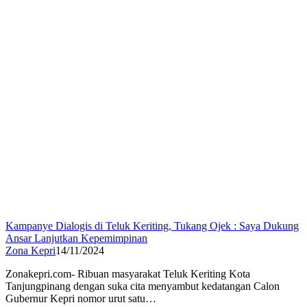
Kampanye Dialogis di Teluk Keriting, Tukang Ojek : Saya Dukung
Ansar Lanjutkan Kepemimpinan
Zona Kepri
14/11/2024
Zonakepri.com- Ribuan masyarakat Teluk Keriting Kota
Tanjungpinang dengan suka cita menyambut kedatangan Calon
Gubernur Kepri nomor urut satu…