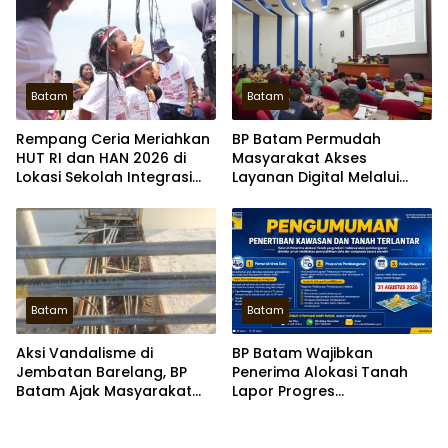
undangan
Batam
Batam
Rempang Ceria Meriahkan
BP Batam Permudah
HUT RI dan HAN 2026 di
Masyarakat Akses
Lokasi Sekolah Integrasi
Layanan Digital Melalui
Merah Putih
Super Apps
Batam
Batam
Aksi Vandalisme di
BP Batam Wajibkan
Jembatan Barelang, BP
Penerima Alokasi Tanah
Batam Ajak Masyarakat
Lapor Progres
Turut Jaga Fasum
Pembangunan Melalui LMS