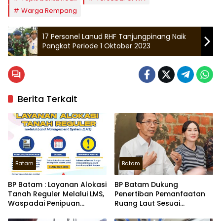
Warga Rempang
17 Personel Lanud RHF Tanjungpinang Naik
Pangkat Periode 1 Oktober 2023
Berita Terkait
Batam
Batam
BP Batam : Layanan Alokasi
BP Batam Dukung
Tanah Reguler Melalui LMS,
Penertiban Pemanfaatan
Waspadai Penipuan
Ruang Laut Sesuai
Atasnama Institusi
Ketentuan Perundang-