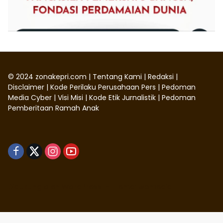
©
2024
zonakepri.com |
Tentang Kami
|
Redaksi
|
Disclaimer
|
Kode Perilaku Perusahaan Pers
|
Pedoman
Media Cyber
|
Visi Misi
|
Kode Etik Jurnalistik
|
Pedoman
Pemberitaan Ramah Anak
Didukung oleh WordPress
-
Tema: wpmedia.