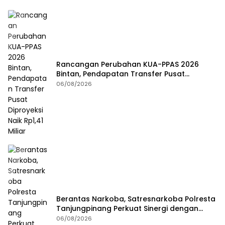
Rancangan Perubahan KUA-PPAS 2026
Bintan, Pendapatan Transfer Pusat
Diproyeksi Naik Rp1,41 Miliar
06/08/2026
Berantas Narkoba, Satresnarkoba Polresta
Tanjungpinang Perkuat Sinergi dengan
Jasa Ekspedisi
06/08/2026