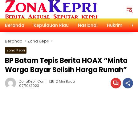
Langsung
ke
konten
Beranda
Kepulauan Riau
Nasional
Hukrim
Pol
Beranda
Zona Kepri
Zona Kepri
BP Batam Tepis Berita HOAX “Minta
Warga Bayar Selisih Harga Rumah”
ZonaKepri.com
2 Min Baca
07/10/2023