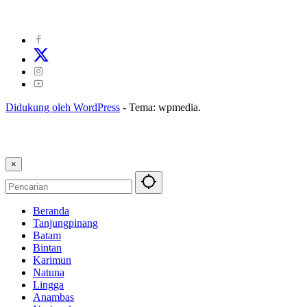
Kode Perilaku Perusahaan Pers
|
Pedoman Media Cyber
|
Visi Misi
|
Kode Etik Jurnalistik
|
Pedoman Pemberitaan Ramah Anak
Didukung oleh WordPress
-
Tema: wpmedia.
×
Beranda
Tanjungpinang
Batam
Bintan
Karimun
Natuna
Lingga
Anambas