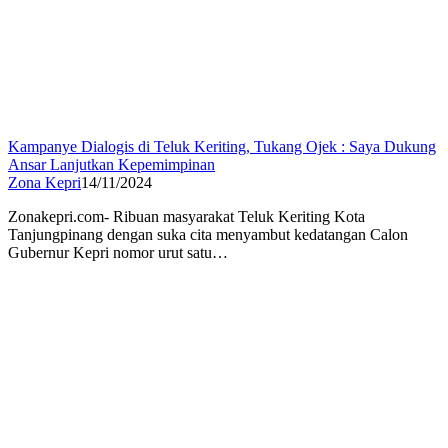
Kampanye Dialogis di Teluk Keriting, Tukang Ojek : Saya Dukung
Ansar Lanjutkan Kepemimpinan
Zona Kepri
14/11/2024
Zonakepri.com- Ribuan masyarakat Teluk Keriting Kota
Tanjungpinang dengan suka cita menyambut kedatangan Calon
Gubernur Kepri nomor urut satu…