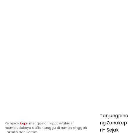
Tanjungpina
ng,Zonakep
Pemprov
Kepri
menggelar rapat evaluasi
membludaknya daftar tunggu di rumah singgah
ri- Sejak
Jakarta dan Batam