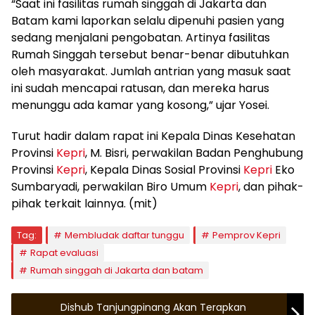
“Saat ini fasilitas rumah singgah di Jakarta dan
Batam kami laporkan selalu dipenuhi pasien yang
sedang menjalani pengobatan. Artinya fasilitas
Rumah Singgah tersebut benar-benar dibutuhkan
oleh masyarakat. Jumlah antrian yang masuk saat
ini sudah mencapai ratusan, dan mereka harus
menunggu ada kamar yang kosong,” ujar Yosei.
Turut hadir dalam rapat ini Kepala Dinas Kesehatan
Provinsi
Kepri
, M. Bisri, perwakilan Badan Penghubung
Provinsi
Kepri
, Kepala Dinas Sosial Provinsi
Kepri
Eko
Sumbaryadi, perwakilan Biro Umum
Kepri
, dan pihak-
pihak terkait lainnya. (mit)
Tag:
Membludak daftar tunggu
Pemprov Kepri
Rapat evaluasi
Rumah singgah di Jakarta dan batam
Dishub Tanjungpinang Akan Terapkan