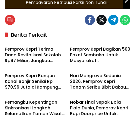
Pembayaran Retribusi Parkir Non Tunai
Melalui QRIS
Berita Terkait
Natuna
Kepulauan Riau
Pemprov Kepri Terima
Pemprov Kepri Bagikan 500
Dana Revitalisasi Sekolah
Paket Sembako Untuk
Rp97 Miliar, Jangkau
Masyarakat
Kepulauan Riau
Kepulauan Riau
Wilayah 3T di Kepri
Tanjungpinang
Pemprov Kepri Bangun
Hari Mangrove Sedunia
Kanal Banjir Senilai Rp
2026, Pemprov Kepri
970,96 Juta di Kampung
Tanam Seribu Bibit Bakau
Kepulauan Riau
Kepulauan Riau
Purwodadi Bintan Timur
di Pesisir Dompak
Pemangku Kepentingan
Nobar Final Sepak Bola
Sinkronisasi Langkah
Piala Dunia, Pemprov Kepri
Selamatkan Taman Wisata
Bagi Doorprice Untuk
Perairan di Pulau Bintan
Masyarakat