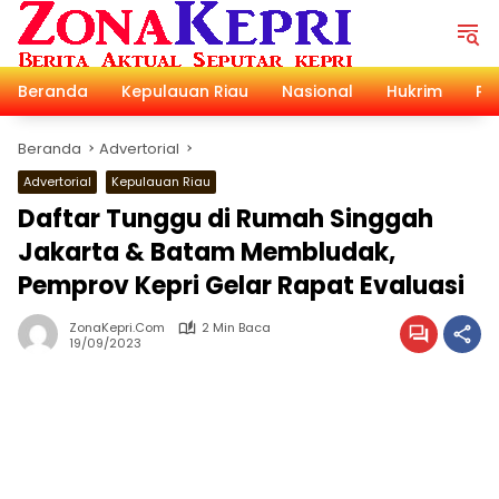
Langsung
ke
konten
Beranda
Kepulauan Riau
Nasional
Hukrim
Pol
Beranda
Advertorial
Advertorial
Kepulauan Riau
Daftar Tunggu di Rumah Singgah
Jakarta & Batam Membludak,
Pemprov Kepri Gelar Rapat Evaluasi
ZonaKepri.com
2 Min Baca
19/09/2023