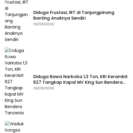
Diduga Frustasi, IRT di Tanjungpinang
Banting Anaknya Sendiri
09/08/2026
Diduga Bawa Narkoba 1,3 Ton, KRI Kerambit
627 Tangkap Kapal MV King Sun Bendera
Tanzania
09/08/2026