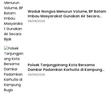
Waduk Nongsa Menurun Volume, BP Batam
Imbau Masyarakat Gunakan Air Secara
Bijak
08/08/2026
Polsek Tanjungpinang Kota Bersama
Damkar Padamkan Karhutla di Kampung
Bugis
08/08/2026