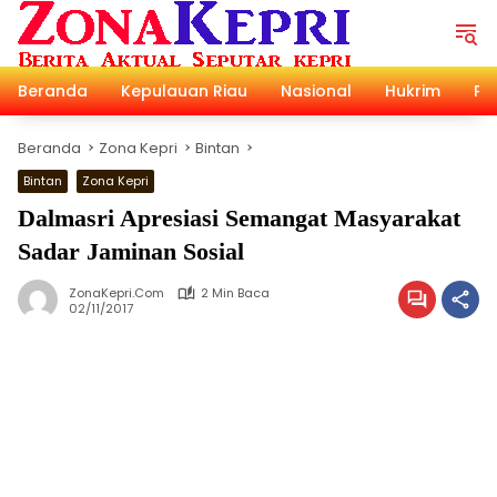
Langsung
ke
konten
Beranda
Kepulauan Riau
Nasional
Hukrim
Pol
Beranda
Zona Kepri
Bintan
Bintan
Zona Kepri
Dalmasri Apresiasi Semangat Masyarakat
Sadar Jaminan Sosial
ZonaKepri.com
2 Min Baca
02/11/2017