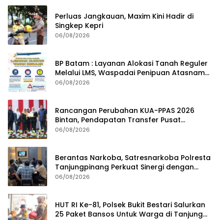
RSBP Batam Sinergi dengan BPOM Pastikan
Pelayanan dan Ketersediaan Obat Aman
07/08/2026
Perluas Jangkauan, Maxim Kini Hadir di
Singkep Kepri
06/08/2026
BP Batam : Layanan Alokasi Tanah Reguler
Melalui LMS, Waspadai Penipuan Atasnama
Institusi
06/08/2026
Rancangan Perubahan KUA-PPAS 2026
Bintan, Pendapatan Transfer Pusat
Diproyeksi Naik Rp1,41 Miliar
06/08/2026