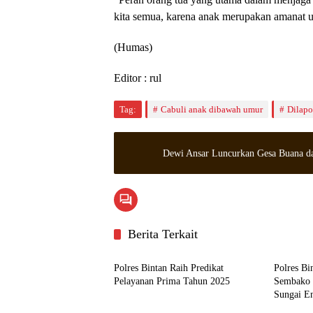
kita semua, karena anak merupakan amanat u
(Humas)
Editor : rul
Tag:
Cabuli anak dibawah umur
Dilapo
Dewi Ansar Luncurkan Gesa Buana dan
Berita Terkait
Bintan
Bintan
Polres Bintan Raih Predikat
Polres Bi
Pelayanan Prima Tahun 2025
Sembako 
Sungai E
Hukrim
Bintan