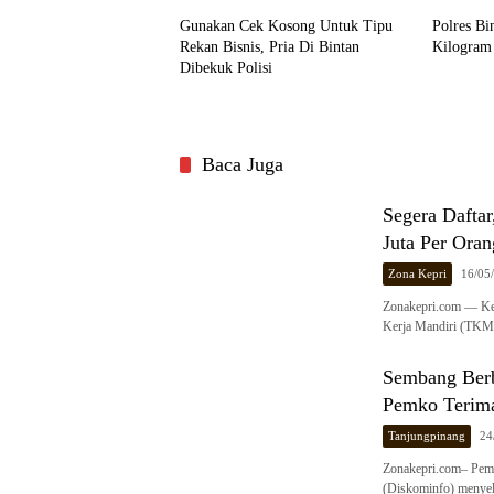
Gunakan Cek Kosong Untuk Tipu
Polres Bi
Rekan Bisnis, Pria Di Bintan
Kilogram 
Dibekuk Polisi
Baca Juga
Segera Dafta
Juta Per Oran
Zona Kepri
16/05
Zonakepri.com — Ke
Kerja Mandiri (TKM)
Sembang Berb
Pemko Terima
Tanjungpinang
24
Zonakepri.com– Peme
(Diskominfo) menyel