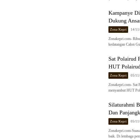
Kampanye Dia
Dukung Ansa
Zona Kepri
14/11
Zonakepri.com- Ribu
kedatangan Calon Gu
Sat Polairud 
HUT Polairu
Zona Kepri
05/11
Zonakepri.com- Sat P
menyambut HUT Pola
Silaturahmi B
Dan Panjang
Zona Kepri
05/11
Zonakepri.com-Suasan
baik. Di lembaga pem