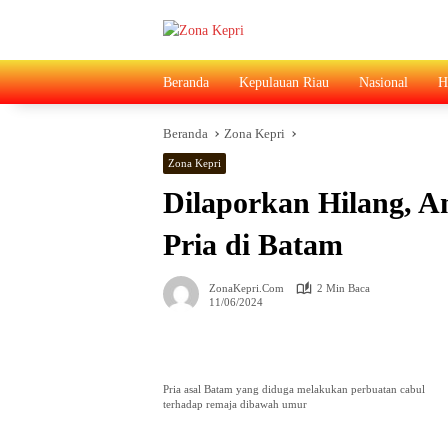
Langsung
ke
konten
Beranda
Kepulauan Riau
Nasional
H
Beranda
Zona Kepri
Zona Kepri
Dilaporkan Hilang, 
Pria di Batam
ZonaKepri.com
2 Min Baca
11/06/2024
Pria asal Batam yang diduga melakukan perbuatan cabul
terhadap remaja dibawah umur