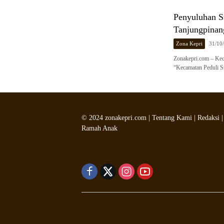
Penyuluhan St
Tanjungpinan
Zona Kepri
31/10
Zonakepri.com – Kec
“Kecamatan Peduli S
©
2024
zonakepri.com |
Tentang Kami
|
Redaksi
Ramah Anak
Didukung oleh WordPress
-
Tema: wpmedia.