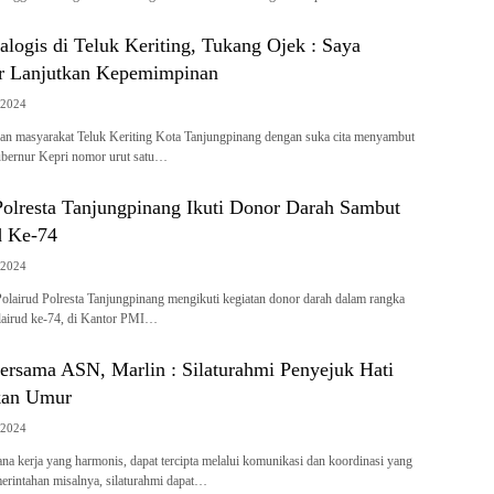
logis di Teluk Keriting, Tukang Ojek : Saya
r Lanjutkan Kepemimpinan
/2024
an masyarakat Teluk Keriting Kota Tanjungpinang dengan suka cita menyambut
bernur Kepri nomor urut satu…
Polresta Tanjungpinang Ikuti Donor Darah Sambut
d Ke-74
/2024
olairud Polresta Tanjungpinang mengikuti kegiatan donor darah dalam rangka
irud ke-74, di Kantor PMI…
ersama ASN, Marlin : Silaturahmi Penyejuk Hati
kan Umur
/2024
a kerja yang harmonis, dapat tercipta melalui komunikasi dan koordinasi yang
erintahan misalnya, silaturahmi dapat…