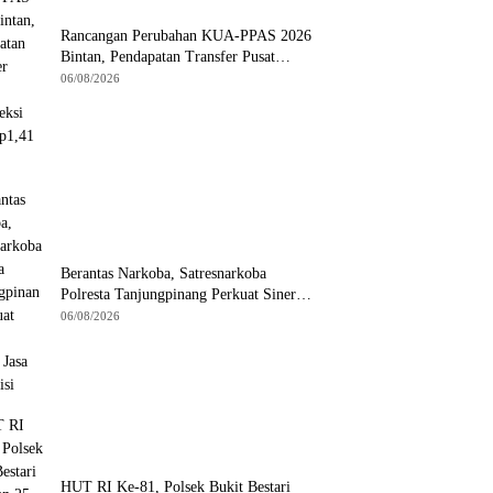
Rancangan Perubahan KUA-PPAS 2026
Bintan, Pendapatan Transfer Pusat
Diproyeksi Naik Rp1,41 Miliar
06/08/2026
Berantas Narkoba, Satresnarkoba
Polresta Tanjungpinang Perkuat Sinergi
dengan Jasa Ekspedisi
06/08/2026
HUT RI Ke-81, Polsek Bukit Bestari