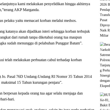
 selanjutnya kami melakukan penyelidikan hingga akhirnya
am,”terang AKP Marganda.
s pelaku yaitu memacari korban melalui medsos.
 katanya akan dijadikan isteri sehingga korban terbujuk
erangkat dari rumah tanpa diketahui orang tua maupun
ngka sudah menunggu di pelabuhan Punggur Batam”.
kui telah melakukan perbuatan cabul terhadap korban
t (2) Jo. Pasal 76D Undang-Undang RI Nomor 35 Tahun 2014
 maksimal 15 Tahun kurungan penjara”.
 berpesan kepada orang tua agar selalu menjaga dan
ari-hari.
an mengawasi anak-anaknya, selain itu juga perlu perhatian