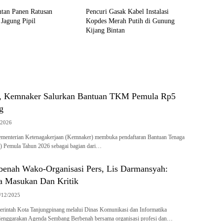
ntan Panen Ratusan
Pencuri Gasak Kabel Instalasi
Jagung Pipil
Kopdes Merah Putih di Gunung
Kijang Bintan
r, Kemnaker Salurkan Bantuan TKM Pemula Rp5
g
/2026
menterian Ketenagakerjaan (Kemnaker) membuka pendaftaran Bantuan Tenaga
 Pemula Tahun 2026 sebagai bagian dari…
enah Wako-Organisasi Pers, Lis Darmansyah:
 Masukan Dan Kritik
/12/2025
rintah Kota Tanjungpinang melalui Dinas Komunikasi dan Informatika
enggarakan Agenda Sembang Berbenah bersama organisasi profesi dan…