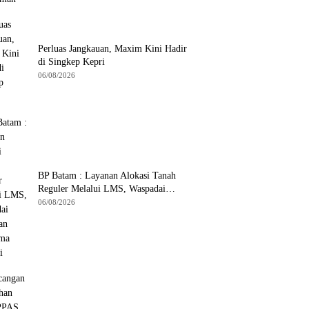
Perluas Jangkauan, Maxim Kini Hadir
di Singkep Kepri
06/08/2026
BP Batam : Layanan Alokasi Tanah
Reguler Melalui LMS, Waspadai
Penipuan Atasnama Institusi
06/08/2026