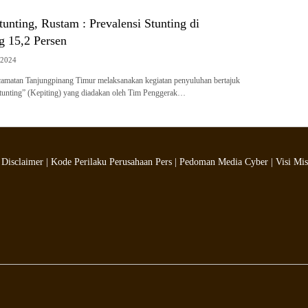
unting, Rustam : Prevalensi Stunting di
g 15,2 Persen
/2024
amatan Tanjungpinang Timur melaksanakan kegiatan penyuluhan bertajuk
tunting” (Kepiting) yang diadakan oleh Tim Penggerak…
|
Disclaimer
|
Kode Perilaku Perusahaan Pers
|
Pedoman Media Cyber
|
Visi Mis