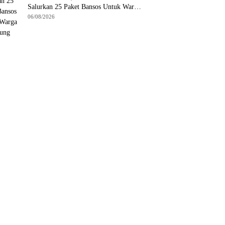
Salurkan 25 Paket Bansos Untuk Warga
di Tanjung Unggat
06/08/2026